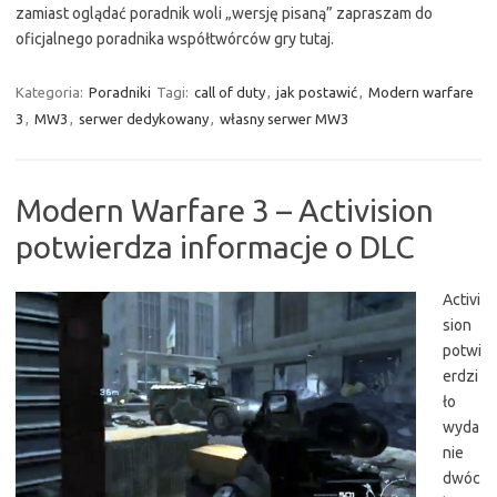
zamiast oglądać poradnik woli „wersję pisaną” zapraszam do
oficjalnego poradnika współtwórców gry tutaj.
Kategoria:
Poradniki
Tagi:
call of duty
,
jak postawić
,
Modern warfare
3
,
MW3
,
serwer dedykowany
,
własny serwer MW3
Modern Warfare 3 – Activision
potwierdza informacje o DLC
Activi
sion
potwi
erdzi
ło
wyda
nie
dwóc