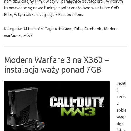
nam dziś kolejny filmik w stylu „pamiętnika developera”, w którym
to omawiane są nowe funkcje społecznościowe w usłudze CoD
Elite, w tym także integracja z Facebookiem.
Kategoria:
Aktualności
Tagi:
Activision
,
Elite
,
Facebook
,
Modern
warfare 3
,
MW3
Modern Warfare 3 na X360 –
instalacja waży ponad 7GB
Jeżel
i
cenis
z
sobie
wygo
dę i
lubis