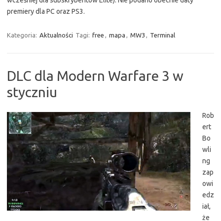
premiery dla PC oraz PS3.
Kategoria:
Aktualności
Tagi:
free
,
mapa
,
MW3
,
Terminal
DLC dla Modern Warfare 3 w
styczniu
Rob
ert
Bo
wli
ng
zap
owi
edz
iał,
że