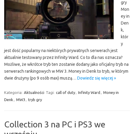
gry
Mon
ey in
Den
k,
któr
y
jest dość popularny na niektórych prywatnych serwerach jest
aktualnie testowany przez Infinity Ward. Co to dla nas oznacza?
Możliwe, że wkrótce tryb ten zostanie dodany jako oficjalny tryb na
serwerach rankingowych w MW 3. Money in Denk to tryb, w którym
dwie drużyny (po 9 osób max) muszą…
Dowiedz się więcej »
Kategoria:
Aktualności
Tagi:
call of duty
,
Infinity Ward
,
Money in
Denk
,
MW3
,
tryb gry
Collection 3 na PC i PS3 we