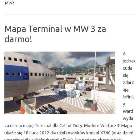
MW3
Mapa Terminal w MW 3 za
darmo!
A
jednak
cuda
się
zdarz
ają.
Infinit
y
Ward
wyda
za darmo mapę Terminal dla Call of Duty: Modern Warfare 3! Mapa
ukaże się 18 lipca 2012 dla użytkowników konsol X360 (oraz dzień
wcześniej dla subskrybentów Elite). Nie podano obecnie daty