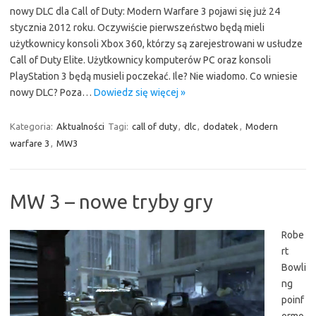
nowy DLC dla Call of Duty: Modern Warfare 3 pojawi się już 24
stycznia 2012 roku. Oczywiście pierwszeństwo będą mieli
użytkownicy konsoli Xbox 360, którzy są zarejestrowani w usłudze
Call of Duty Elite. Użytkownicy komputerów PC oraz konsoli
PlayStation 3 będą musieli poczekać. Ile? Nie wiadomo. Co wniesie
nowy DLC? Poza…
Dowiedz się więcej »
Kategoria:
Aktualności
Tagi:
call of duty
,
dlc
,
dodatek
,
Modern
warfare 3
,
MW3
MW 3 – nowe tryby gry
Robe
rt
Bowli
ng
poinf
ormo