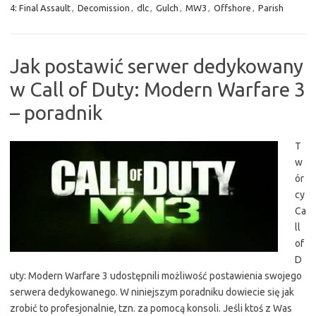
4: Final Assault
,
Decomission
,
dlc
,
Gulch
,
MW3
,
Offshore
,
Parish
Jak postawić serwer dedykowany
w Call of Duty: Modern Warfare 3
– poradnik
T
w
ór
cy
Ca
ll
of
D
uty: Modern Warfare 3 udostępnili możliwość postawienia swojego
serwera dedykowanego. W niniejszym poradniku dowiecie się jak
zrobić to profesjonalnie, tzn. za pomocą konsoli. Jeśli ktoś z Was