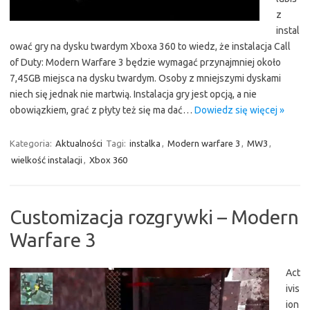
z
instal
ować gry na dysku twardym Xboxa 360 to wiedz, że instalacja Call
of Duty: Modern Warfare 3 będzie wymagać przynajmniej około
7,45GB miejsca na dysku twardym. Osoby z mniejszymi dyskami
niech się jednak nie martwią. Instalacja gry jest opcją, a nie
obowiązkiem, grać z płyty też się ma dać…
Dowiedz się więcej »
Kategoria:
Aktualności
Tagi:
instalka
,
Modern warfare 3
,
MW3
,
wielkość instalacji
,
Xbox 360
Customizacja rozgrywki – Modern
Warfare 3
Act
ivis
ion