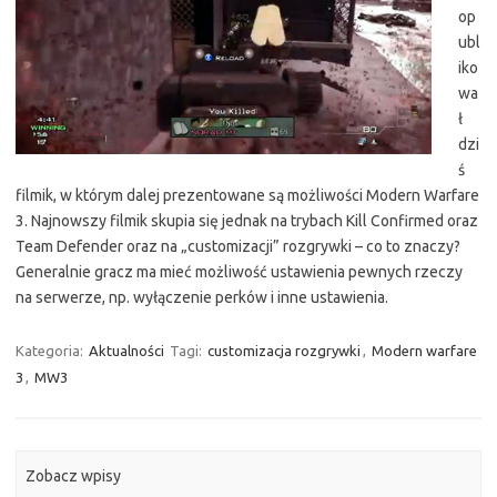
op
ubl
iko
wa
ł
dzi
ś
filmik, w którym dalej prezentowane są możliwości Modern Warfare
3. Najnowszy filmik skupia się jednak na trybach Kill Confirmed oraz
Team Defender oraz na „customizacji” rozgrywki – co to znaczy?
Generalnie gracz ma mieć możliwość ustawienia pewnych rzeczy
na serwerze, np. wyłączenie perków i inne ustawienia.
Kategoria:
Aktualności
Tagi:
customizacja rozgrywki
,
Modern warfare
3
,
MW3
Zobacz wpisy