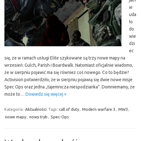
ie
uda
ło
do
wie
dzi
eć
się, że w ramach usługi Elite szykowane są trzy nowe mapy na
wrzesień: Gulch, Parish i Boardwalk. Natomiast oficjalnie wiadomo,
że w sierpniu pojawić ma się również coś nowego. Co to będzie?
Activision potwierdziło, że w sierpniu pojawią się dwie nowe misje
Spec Ops oraz jedna „tajemnicza niespodzianka”. Domniemamy, że
może to…
Dowiedz się więcej »
Kategoria:
Aktualności
Tagi:
call of duty
,
Modern warfare 3
,
MW3
,
nowe mapy
,
nowy tryb
,
Spec-Ops