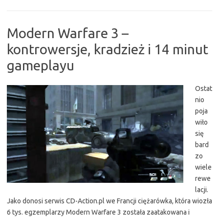
Modern Warfare 3 –
kontrowersje, kradzież i 14 minut
gameplayu
Ostat
nio
poja
wiło
się
bard
zo
wiele
rewe
lacji.
Jako donosi serwis CD-Action.pl we Francji ciężarówka, która wiozła
6 tys. egzemplarzy Modern Warfare 3 została zaatakowana i