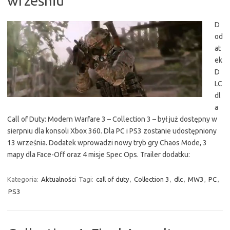
wrześniu
D
od
at
ek
D
LC
dl
a
Call of Duty: Modern Warfare 3 – Collection 3 – był już dostępny w
sierpniu dla konsoli Xbox 360. Dla PC i PS3 zostanie udostępniony
13 września. Dodatek wprowadzi nowy tryb gry Chaos Mode, 3
mapy dla Face-Off oraz 4 misje Spec Ops. Trailer dodatku:
Kategoria:
Aktualności
Tagi:
call of duty
,
Collection 3
,
dlc
,
MW3
,
PC
,
PS3