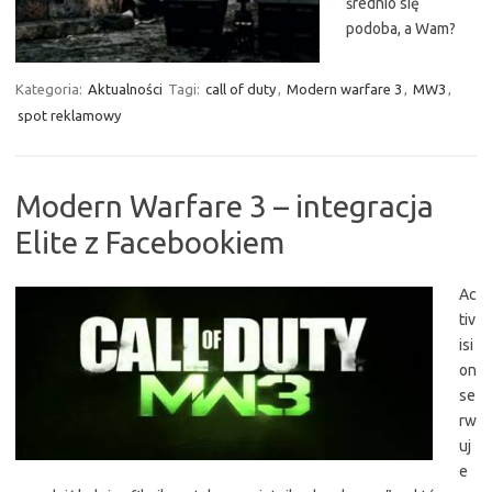
średnio się
podoba, a Wam?
Kategoria:
Aktualności
Tagi:
call of duty
,
Modern warfare 3
,
MW3
,
spot reklamowy
Modern Warfare 3 – integracja
Elite z Facebookiem
Ac
tiv
isi
on
se
rw
uj
e