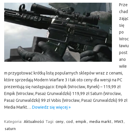
Prze
chad
zając
się
po
Wroc
ławiu
post
ano
wiłe
m przygotować krótką listę popularnych sklepów wraz z cenami,
które sprzedają Modern Warfare 3 I tak oto ceny dla wersji na PC
prezentują się następująco: Empik (Wrocław, Rynek) – 119,99 zł
Empik (Wrocław, Pasaż Grunwaldzki) 119,99 zł Saturn (Wrocław,
Pasaż Grunwaldzki) 99 zł Vobis (Wrocław, Pasaż Grunwaldzki) 99 zł
Media Markt…
Dowiedz się więcej »
Kategoria:
Aktualności
Tagi:
ceny
,
cod
,
empik
,
media markt
,
MW3
,
saturn