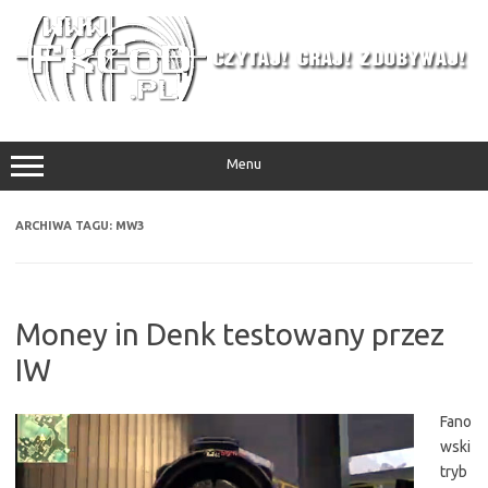
Przejdź
do
treści
Menu
ARCHIWA TAGU:
MW3
Money in Denk testowany przez
IW
Fano
wski
tryb