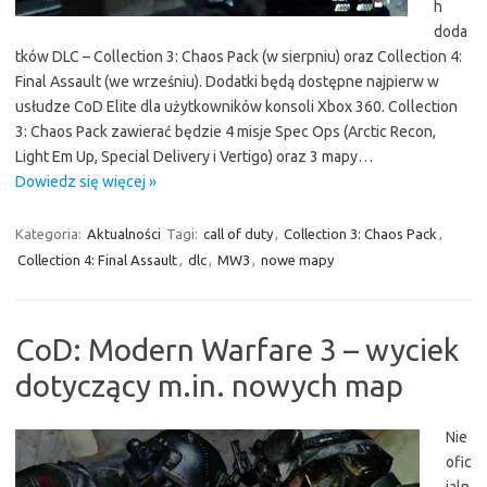
h
doda
tków DLC – Collection 3: Chaos Pack (w sierpniu) oraz Collection 4:
Final Assault (we wrześniu). Dodatki będą dostępne najpierw w
usłudze CoD Elite dla użytkowników konsoli Xbox 360. Collection
3: Chaos Pack zawierać będzie 4 misje Spec Ops (Arctic Recon,
Light Em Up, Special Delivery i Vertigo) oraz 3 mapy…
Dowiedz się więcej »
Kategoria:
Aktualności
Tagi:
call of duty
,
Collection 3: Chaos Pack
,
Collection 4: Final Assault
,
dlc
,
MW3
,
nowe mapy
CoD: Modern Warfare 3 – wyciek
dotyczący m.in. nowych map
Nie
ofic
jaln