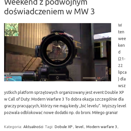
Weekend z podwójnym
doświadczeniem w MW 3
W
ten
wee
ken
d
(21-
22
lipca
) dla
wsz
ystkich platform sprzętowych organizowany jest event Double XP
w Call of Duty: Modern Warfare 3 To dobra okazja szczególnie dla
graczy pracujących, którzy nie mają kiedy „bić levelu”. Wyższy level
pozwala odblokować nowe dodatki np. do broni. Miłego grania!
Kategoria:
Aktualności
Tagi:
Dobule XP
,
level
,
Modern warfare 3
,