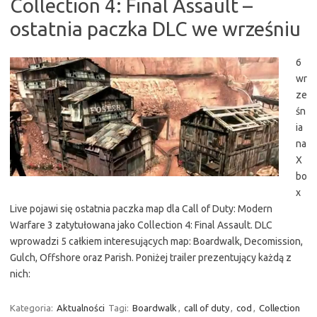
Collection 4: Final Assault –
ostatnia paczka DLC we wrześniu
6
wr
ze
śn
ia
na
X
bo
x
Live pojawi się ostatnia paczka map dla Call of Duty: Modern
Warfare 3 zatytułowana jako Collection 4: Final Assault. DLC
wprowadzi 5 całkiem interesujących map: Boardwalk, Decomission,
Gulch, Offshore oraz Parish. Poniżej trailer prezentujący każdą z
nich:
Kategoria:
Aktualności
Tagi:
Boardwalk
,
call of duty
,
cod
,
Collection