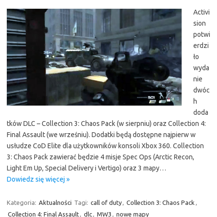
Activi
sion
potwi
erdzi
ło
wyda
nie
dwóc
h
doda
tków DLC – Collection 3: Chaos Pack (w sierpniu) oraz Collection 4:
Final Assault (we wrześniu). Dodatki będą dostępne najpierw w
usłudze CoD Elite dla użytkowników konsoli Xbox 360. Collection
3: Chaos Pack zawierać będzie 4 misje Spec Ops (Arctic Recon,
Light Em Up, Special Delivery i Vertigo) oraz 3 mapy…
Dowiedz się więcej »
Kategoria:
Aktualności
Tagi:
call of duty
,
Collection 3: Chaos Pack
,
Collection 4: Final Assault
,
dlc
,
MW3
,
nowe mapy