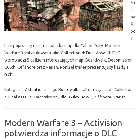
śn
ia
na
X
bo
x
Live pojawi się ostatnia paczka map dla Call of Duty: Modern
Warfare 3 zatytułowana jako Collection 4: Final Assault. DLC
wprowadzi 5 całkiem interesujących map: Boardwalk, Decomission,
Gulch, Offshore oraz Parish. Poniżej trailer prezentujący każdą z
nich:
Kategoria:
Aktualności
Tagi:
Boardwalk
,
call of duty
,
cod
,
Collection
4: Final Assault
,
Decomission
,
dlc
,
Gulch
,
MW3
,
Offshore
,
Parish
Modern Warfare 3 – Activision
potwierdza informacje o DLC