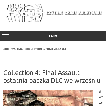
Przejdź
do
treści
Menu
ARCHIWA TAGU:
COLLECTION 4: FINAL ASSAULT
Collection 4: Final Assault –
ostatnia paczka DLC we wrześniu
6
wr
ze