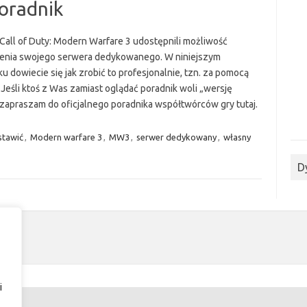
oradnik
Call of Duty: Modern Warfare 3 udostępnili możliwość
enia swojego serwera dedykowanego. W niniejszym
u dowiecie się jak zrobić to profesjonalnie, tzn. za pomocą
 Jeśli ktoś z Was zamiast oglądać poradnik woli „wersję
 zapraszam do oficjalnego poradnika współtwórców gry tutaj.
stawić
,
Modern warfare 3
,
MW3
,
serwer dedykowany
,
własny
D
i