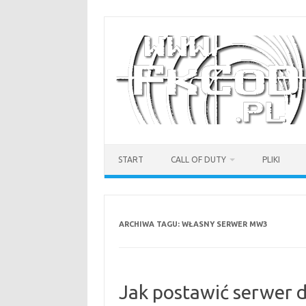
Przejdź
do
treści
START
CALL OF DUTY
PLIKI
ARCHIWA TAGU:
WŁASNY SERWER MW3
Jak postawić serwer 