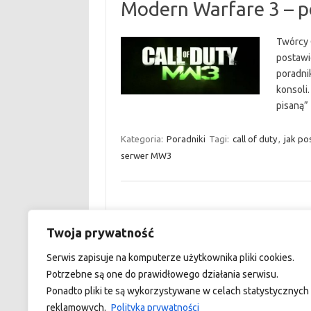
Modern Warfare 3 – p
Twórcy 
postawi
poradnik
konsoli.
pisaną”
Kategoria:
Poradniki
Tagi:
call of duty
,
jak po
serwer MW3
Twoja prywatność
custom footer text left
Serwis zapisuje na komputerze użytkownika pliki cookies.
Potrzebne są one do prawidłowego działania serwisu.
Ponadto pliki te są wykorzystywane w celach statystycznych 
reklamowych.
Polityka prywatności