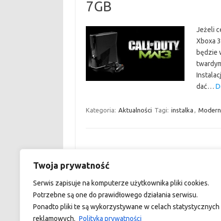
7GB
Jeżeli 
Xboxa 36
będzie 
twardym
Instalac
dać…
D
Kategoria:
Aktualności
Tagi:
instalka
,
Modern 
Twoja prywatność
custom footer text left
Serwis zapisuje na komputerze użytkownika pliki cookies.
Potrzebne są one do prawidłowego działania serwisu.
Ponadto pliki te są wykorzystywane w celach statystycznych 
reklamowych.
Polityka prywatności