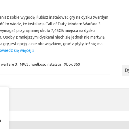
cenisz sobie wygodę i lubisz instalować gry na dysku twardym
0 to wiedz, że instalacja Call of Duty: Modern Warfare 3
wymagać przynajmniej około 7,45GB miejsca na dysku
. Osoby z mniejszymi dyskami niech się jednak nie martwią.
ja gry jest opcją, a nie obowiązkiem, grać z płyty też się ma
owiedz się więcej »
warfare 3
,
MW3
,
wielkość instalacji
,
Xbox 360
D
i