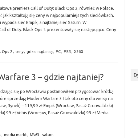
atowa premiera Call of Duty: Black Ops 2, również w Polsce.
 jak kształtują się ceny w najpopularniejszych sieciówkach.
 wypada sieć Empik, a najtaniej sieć Saturn. W
ll of Duty: Black Ops 2 prezentowały się następująco: Ceny
ck Ops 2
,
ceny
,
gdzie najtaniej
,
PC
,
PS3
,
X360
arfare 3 – gdzie najtaniej?
D
dzając się po Wrocławiu postanowiłem przygotować krótką
óre sprzedają Modern Warfare 3 I tak oto ceny dla wersji na
ław, Rynek) – 119,99 zł Empik (Wrocław, Pasaż Grunwaldzki)
ki) 99 zł Vobis (Wrocław, Pasaż Grunwaldzki) 99 zł Media
k
,
media markt
,
MW3
,
saturn