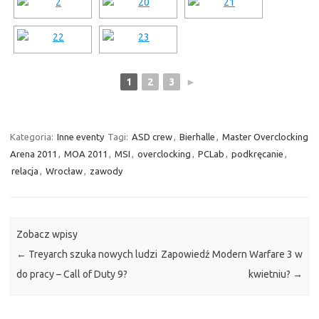
1
2
3
►
Kategoria:
Inne eventy
Tagi:
ASD crew
,
Bierhalle
,
Master Overclocking
Arena 2011
,
MOA 2011
,
MSI
,
overclocking
,
PCLab
,
podkręcanie
,
relacja
,
Wrocław
,
zawody
Zobacz wpisy
←
Treyarch szuka nowych ludzi
Zapowiedź Modern Warfare 3 w
do pracy – Call of Duty 9?
kwietniu?
→