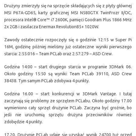
Drużyny zmierzyły się na sprzęcie składających się z płyty głównej
MSI P67A-GD65, karty graficznej MSI N580GTX TwinFrozr II/OC,
procesora Intel® Core™ i7 2600K, pamięci Goodram Plus 1866 MHz
2x 2GB i zasilacza Enermax Revolution85+ 1020W.
Zawody ostatecznie rozpoczęły się o godzinie 12:15 w Super Pi
16M, godzinę później mieliśmy już ostateczne wyniki pierwszego
starcia: 2:55:016 – Team PCLab oraz 2:57:279 – ASD Crew.
Godzina 14:00 – start drugiego starcia w programie 3DMark 06.
Około godziny 15:50 są wyniki: Team PCLab 39110, ASD Crew
38438. Tym samym PCLab zdobywa 4 punkty.
Godzina 16.00 – start konkurencji w 3DMark Vantage. I tutaj
zaczynają się problemy ze sprzętem PCLabu. Około godziny 17.00
wymieniono cały sprzęt drużynie PCLab. Zaczyna być groźnie, bo
jeśli nie uruchomią sprzętu drużyna przeciwników również
zdobędzie 4 punkty.
17.20. Drużynie PCLab udaje się uzyskać wynik 24700 tuż przed