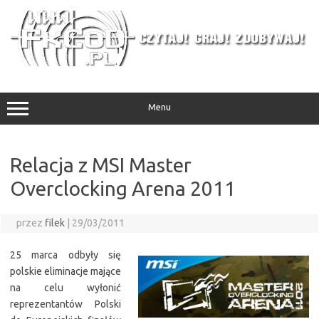
Przejdź
do
treści
Menu
Relacja z MSI Master
Overclocking Arena 2011
przez
filek
|
29/03/2011
25 marca odbyły się
polskie eliminacje mające
na celu wyłonić
reprezentantów Polski