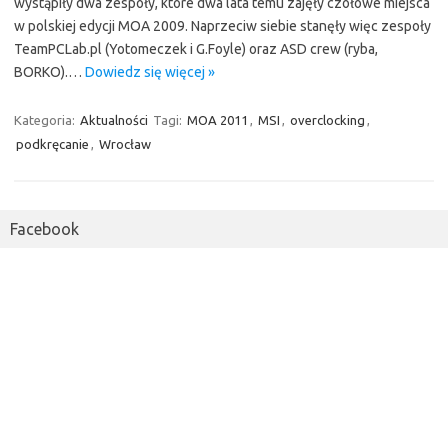
wystąpiły dwa zespoły, które dwa lata temu zajęły czołowe miejsca
w polskiej edycji MOA 2009. Naprzeciw siebie stanęły więc zespoły
TeamPCLab.pl (Yotomeczek i G.Foyle) oraz ASD crew (ryba,
BORKO).…
Dowiedz się więcej »
Kategoria:
Aktualności
Tagi:
MOA 2011
,
MSI
,
overclocking
,
podkręcanie
,
Wrocław
Facebook