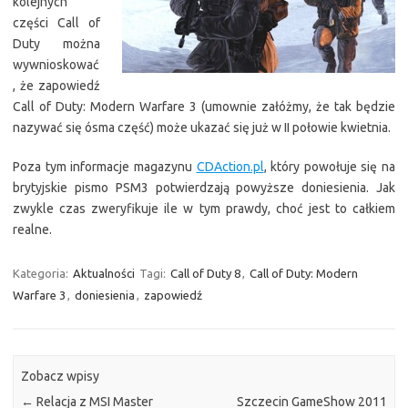
kolejnych
części Call of
Duty można
wywnioskować
, że zapowiedź
Call of Duty: Modern Warfare 3 (umownie załóżmy, że tak będzie
nazywać się ósma część) może ukazać się już w II połowie kwietnia.
Poza tym informacje magazynu
CDAction.pl
, który powołuje się na
brytyjskie pismo PSM3 potwierdzają powyższe doniesienia. Jak
zwykle czas zweryfikuje ile w tym prawdy, choć jest to całkiem
realne.
Kategoria:
Aktualności
Tagi:
Call of Duty 8
,
Call of Duty: Modern
Warfare 3
,
doniesienia
,
zapowiedź
Zobacz wpisy
←
Relacja z MSI Master
Szczecin GameShow 2011