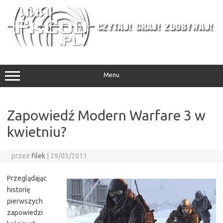
Przejdź
do
treści
Menu
Zapowiedź Modern Warfare 3 w
kwietniu?
przez
filek
|
29/03/2011
Przeglądając
historię
pierwszych
zapowiedzi