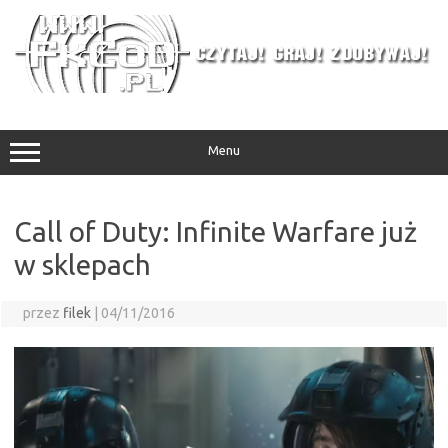
Przejdź
do
treści
Menu
Call of Duty: Infinite Warfare już
w sklepach
przez
filek
|
04/11/2016