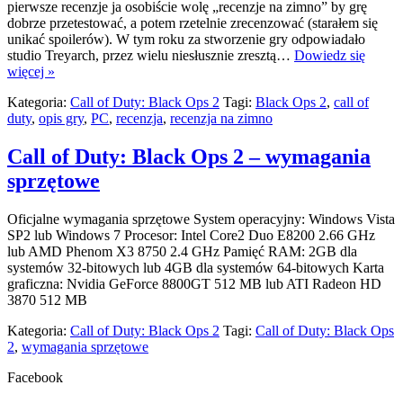
pierwsze recenzje ja osobiście wolę „recenzje na zimno” by grę
dobrze przetestować, a potem rzetelnie zrecenzować (starałem się
unikać spoilerów). W tym roku za stworzenie gry odpowiadało
studio Treyarch, przez wielu niesłusznie zresztą…
Dowiedz się
więcej »
Kategoria:
Call of Duty: Black Ops 2
Tagi:
Black Ops 2
,
call of
duty
,
opis gry
,
PC
,
recenzja
,
recenzja na zimno
Call of Duty: Black Ops 2 – wymagania
sprzętowe
Oficjalne wymagania sprzętowe System operacyjny: Windows Vista
SP2 lub Windows 7 Procesor: Intel Core2 Duo E8200 2.66 GHz
lub AMD Phenom X3 8750 2.4 GHz Pamięć RAM: 2GB dla
systemów 32-bitowych lub 4GB dla systemów 64-bitowych Karta
graficzna: Nvidia GeForce 8800GT 512 MB lub ATI Radeon HD
3870 512 MB
Kategoria:
Call of Duty: Black Ops 2
Tagi:
Call of Duty: Black Ops
2
,
wymagania sprzętowe
Facebook