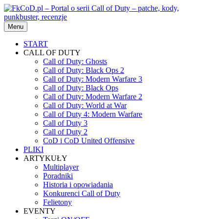
Przejdź
do
treści
Menu
START
CALL OF DUTY
Call of Duty: Ghosts
Call of Duty: Black Ops 2
Call of Duty: Modern Warfare 3
Call of Duty: Black Ops
Call of Duty: Modern Warfare 2
Call of Duty: World at War
Call of Duty 4: Modern Warfare
Call of Duty 3
Call of Duty 2
CoD i CoD United Offensive
PLIKI
ARTYKUŁY
Multiplayer
Poradniki
Historia i opowiadania
Konkurenci Call of Duty
Felietony
EVENTY