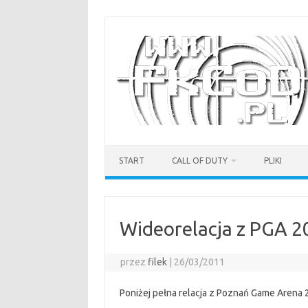
Przejdź
do
treści
START
CALL OF DUTY
PLIKI
Wideorelacja z PGA 2
przez
filek
|
26/03/2011
Poniżej pełna relacja z Poznań Game Arena 