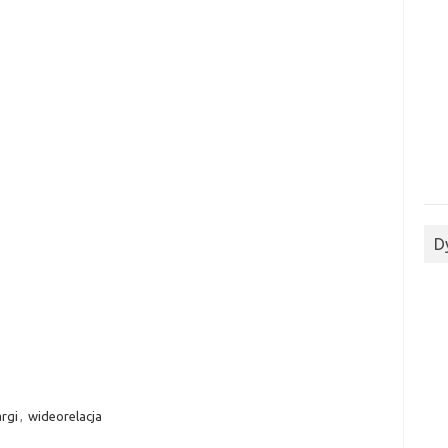
D
argi
,
wideorelacja