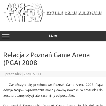
Przejdź
do
treści
Menu
Relacja z Poznań Game Arena
(PGA) 2008
przez
filek
|
26/03/2011
Zakończyło się przełomowe Poznań Game Arena 2008. Piąta
edycja targów wprowadziła mocną dawkę nowości w stosunku do
zeszłorocznej edycji, ale zacznijmy od początku.
Dla czystej formalności, Poznań Game Arena, to jak deklarują