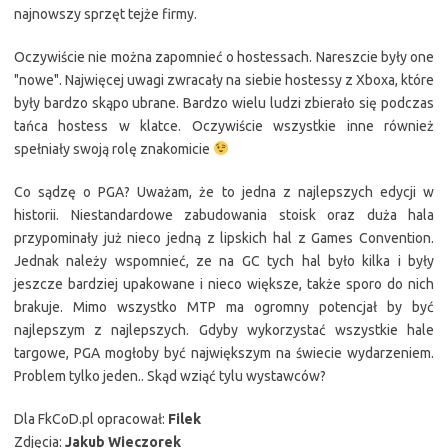
najnowszy sprzęt tejże firmy.
Oczywiście nie można zapomnieć o hostessach. Nareszcie były one
"nowe". Najwięcej uwagi zwracały na siebie hostessy z Xboxa, które
były bardzo skąpo ubrane. Bardzo wielu ludzi zbierało się podczas
tańca hostess w klatce. Oczywiście wszystkie inne również
spełniały swoją rolę znakomicie
Co sądzę o PGA? Uważam, że to jedna z najlepszych edycji w
historii. Niestandardowe zabudowania stoisk oraz duża hala
przypominały już nieco jedną z lipskich hal z Games Convention.
Jednak należy wspomnieć, ze na GC tych hal było kilka i były
jeszcze bardziej upakowane i nieco większe, także sporo do nich
brakuje. Mimo wszystko MTP ma ogromny potencjał by być
najlepszym z najlepszych. Gdyby wykorzystać wszystkie hale
targowe, PGA mogłoby być największym na świecie wydarzeniem.
Problem tylko jeden.. Skąd wziąć tylu wystawców?
Dla FkCoD.pl opracował:
Filek
Zdjęcia:
Jakub Wieczorek