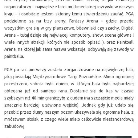
organizatorzy – największe targi multimedialnej rozrywki w naszym
kraju – i osobiście jestem skłonny temu stwierdzeniu zaufać. PGA
podzielone są na trzy areny: Fantasy Arena – gdzie przede
wszystkim gra się w gry planszowe, bitewniaki czy szachy, Digital
Arena – tutaj dzieje się najwięcej, komputery, show, scena główna i
wiele innych atrakcji, których nie sposób opisać ;), oraz Paintball
Arena, na której jak sama nazwa wskazuje, odbywają się zawody w
paintballa.
PGA po raz pierwszy zostało zorganizowane na największej hali,
jaką posiadają Międzynarodowe Targi Poznańskie. Mimo ogromnej
przestrzeni, sobota była dniem, w którym hala była najbardziej
oblegana już od samego rana. Dostanie się do kas w czasie
szybszym niż 40 min graniczyło z cudem (na szczęście media miały
znacznie bardziej ułatwione wejście). Jednak gdy już udało się
przebić przez tłumy naszym oczom ukazywała się ogromna hala, z
mnóstwem stoisk, z czego wiele miało całkowicie niestandardową
zabudowę.