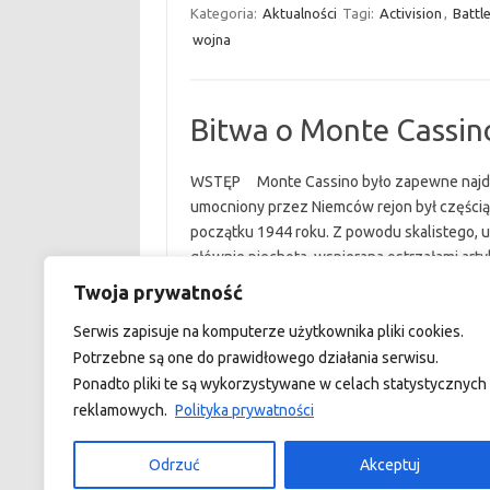
Kategoria:
Aktualności
Tagi:
Activision
,
Battle
wojna
Bitwa o Monte Cassin
WSTĘP Monte Cassino było zapewne najdos
umocniony przez Niemców rejon był częścią 
początku 1944 roku. Z powodu skalistego, u
głównie piechota, wspierana ostrzałami artyl
przywołującej na myśl najgorsze epizody I
Twoja prywatność
Serwis zapisuje na komputerze użytkownika pliki cookies.
Kategoria:
Historia i opowiadania
Tagi:
Bitwa 
Potrzebne są one do prawidłowego działania serwisu.
Ponadto pliki te są wykorzystywane w celach statystycznych 
reklamowych.
Polityka prywatności
custom footer text left
Odrzuć
Akceptuj