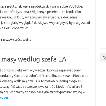
ące jest to, jak wiele produkcji skrywa w sobie YouTube.
 z callofduty.pl znaleźli jedną z perełek. Ten krótki film
awia Call of Duty w krzywym zwierciadle, a dokładniej
, jak mogłaby wyglądać dzisiejsza wojna, gdyby była wg zasad
 z CoD. Zobaczcie:
,
rzeczywistość
,
wojna
 masy według szefa EA
D
l donosi o ciekawym wywiadzie, który przeprowadzony
Industry Gamers z John’em Riccitiello, prezesem Electronic
 kwestię walki między EA a Activision. Według niego, BF 3
istyczny: Mówiąc szczerze, uważam, że Modern Warfare 3
rą grą. W dziwny sposób zaczyna mi przypominać wojnę w
ięcej »