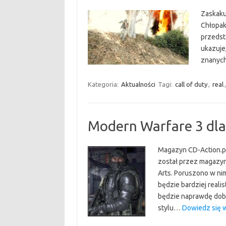
Zaskakuj
Chłopaki
przedst
ukazuje
znanych
Kategoria:
Aktualności
Tagi:
call of duty
,
real
Modern Warfare 3 dla
Magazyn CD-Action.p
został przez magazyn 
Arts. Poruszono w nim
będzie bardziej real
będzie naprawdę dob
stylu…
Dowiedz się w