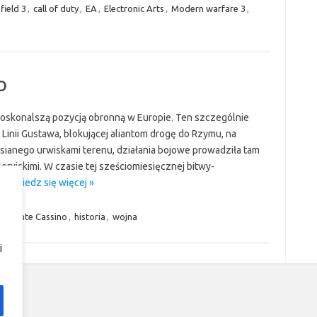
field 3
,
call of duty
,
EA
,
Electronic Arts
,
Modern warfare 3
,
o
konalszą pozycją obronną w Europie. Ten szczególnie
Linii Gustawa, blokującej aliantom drogę do Rzymu, na
sianego urwiskami terenu, działania bojowe prowadziła tam
eryjskimi. W czasie tej sześciomiesięcznej bitwy-
…
Dowiedz się więcej »
o Monte Cassino
,
historia
,
wojna
i