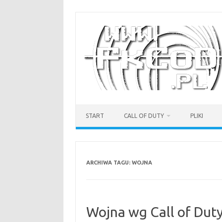
Przejdź
do
treści
START
CALL OF DUTY
PLIKI
ARCHIWA TAGU:
WOJNA
Wojna wg Call of Dut