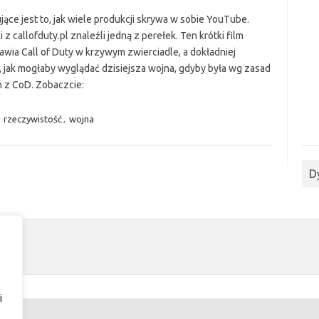
ące jest to, jak wiele produkcji skrywa w sobie YouTube.
 z callofduty.pl znaleźli jedną z perełek. Ten krótki film
awia Call of Duty w krzywym zwierciadle, a dokładniej
, jak mogłaby wyglądać dzisiejsza wojna, gdyby była wg zasad
 z CoD. Zobaczcie:
,
rzeczywistość
,
wojna
D
i