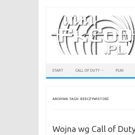
Przejdź
do
treści
START
CALL OF DUTY
PLIKI
ARCHIWA TAGU:
RZECZYWISTOŚĆ
Wojna wg Call of Dut