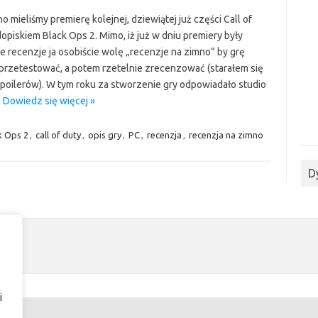
 mieliśmy premierę kolejnej, dziewiątej już części Call of
opiskiem Black Ops 2. Mimo, iż już w dniu premiery były
e recenzje ja osobiście wolę „recenzje na zimno” by grę
przetestować, a potem rzetelnie zrecenzować (starałem się
spoilerów). W tym roku za stworzenie gry odpowiadało studio
…
Dowiedz się więcej »
k Ops 2
,
call of duty
,
opis gry
,
PC
,
recenzja
,
recenzja na zimno
D
i