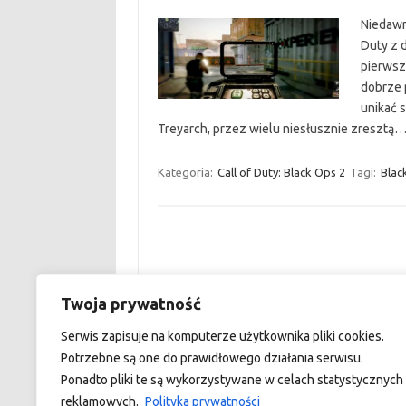
Niedawno
Duty z d
pierwsz
dobrze 
unikać 
Treyarch, przez wielu niesłusznie zresztą
Kategoria:
Call of Duty: Black Ops 2
Tagi:
Blac
Twoja prywatność
custom footer text left
Serwis zapisuje na komputerze użytkownika pliki cookies.
Potrzebne są one do prawidłowego działania serwisu.
Ponadto pliki te są wykorzystywane w celach statystycznych 
reklamowych.
Polityka prywatności