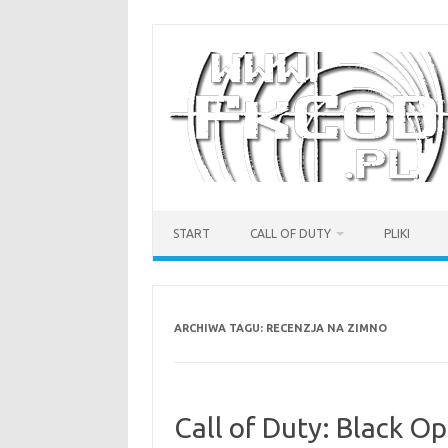
Przejdź
do
treści
START
CALL OF DUTY
PLIKI
ARCHIWA TAGU:
RECENZJA NA ZIMNO
Call of Duty: Black Op