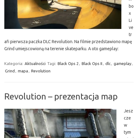
bo
x
Li
ve
tr
afi pierwsza paczka DLC Revolution. Na filmie przedstawiono mapę
Grind umiejscowioną na terenie skateparku. A oto gameplay:
Kategoria:
Aktualności
Tagi:
Black Ops 2
,
Black Ops II
,
dlc
,
gameplay
,
Grind
,
mapa
,
Revolution
Revolution – prezentacja map
Jesz
cze
w
tym