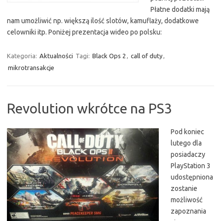
Płatne dodatki mają
nam umożliwić np. większą ilość slotów, kamuflaży, dodatkowe
celowniki itp. Poniżej prezentacja wideo po polsku:
Kategoria:
Aktualności
Tagi:
Black Ops 2
,
call of duty
,
mikrotransakcje
Revolution wkrótce na PS3
Pod koniec
lutego dla
posiadaczy
PlayStation 3
udostępniona
zostanie
możliwość
zapoznania