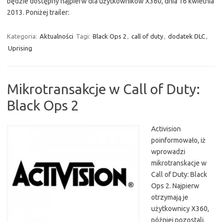
będzie dostępny najpierw dla użytkowników X360, dnia 16 kwietnia
2013. Poniżej trailer:
Kategoria:
Aktualności
Tagi:
Black Ops 2
,
call of duty
,
dodatek DLC
,
Uprising
Mikrotransakcje w Call of Duty:
Black Ops 2
Activision
poinformowało, iż
wprowadzi
mikrotranskacje w
Call of Duty: Black
Ops 2. Najpierw
otrzymają je
użytkownicy X360,
później pozostali.