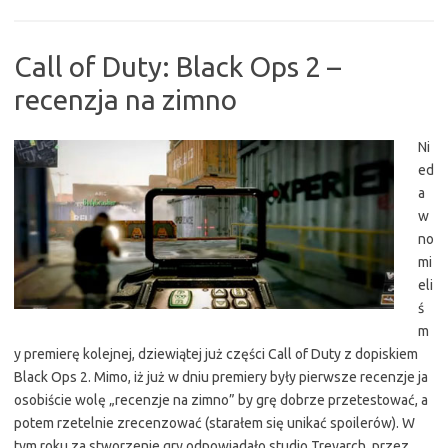
Call of Duty: Black Ops 2 –
recenzja na zimno
Ni
ed
a
w
no
mi
eli
ś
m
y premierę kolejnej, dziewiątej już części Call of Duty z dopiskiem
Black Ops 2. Mimo, iż już w dniu premiery były pierwsze recenzje ja
osobiście wolę „recenzje na zimno” by grę dobrze przetestować, a
potem rzetelnie zrecenzować (starałem się unikać spoilerów). W
tym roku za stworzenie gry odpowiadało studio Treyarch, przez