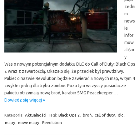
zedni
m
news
ie
infor
mow
aliśm
y
Was o nowym potencjalnym dodatku DLC do Call of Duty: Black Ops
2 wraz z zawartością. Okazało się, że przeciek był prawdziwy.
Pakiet o nazwie Revolution będzie zawierać 5 nowych map, w tym 4
zwykłe i jedną dla trybu zombie. Poza tym wszyscy posiadacze
pakietu otrzymają nową broń, karabin SMG Peacekeeper.…
Dowiedz się więcej »
Kategoria:
Aktualności
Tagi:
Black Ops 2
,
broń
,
call of duty
,
dlc
,
mapy
,
nowe mapy
,
Revolution