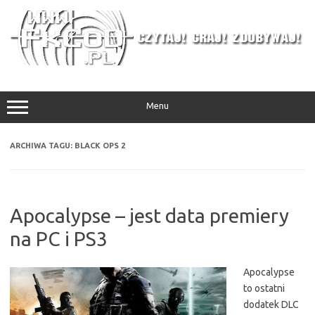
Przejdź
do
treści
Menu
ARCHIWA TAGU:
BLACK OPS 2
Apocalypse – jest data premiery
na PC i PS3
Apocalypse
to ostatni
dodatek DLC