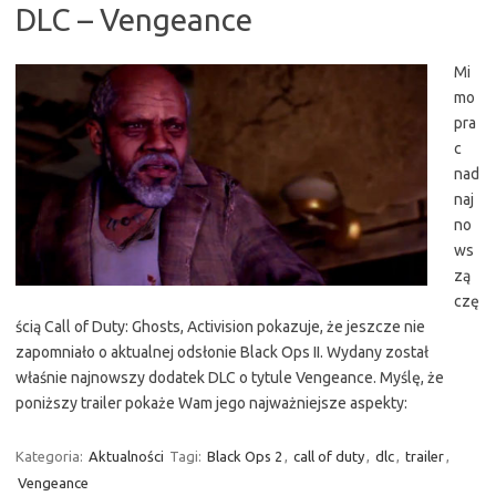
DLC – Vengeance
Mi
mo
pra
c
nad
naj
no
ws
zą
czę
ścią Call of Duty: Ghosts, Activision pokazuje, że jeszcze nie
zapomniało o aktualnej odsłonie Black Ops II. Wydany został
właśnie najnowszy dodatek DLC o tytule Vengeance. Myślę, że
poniższy trailer pokaże Wam jego najważniejsze aspekty:
Kategoria:
Aktualności
Tagi:
Black Ops 2
,
call of duty
,
dlc
,
trailer
,
Vengeance