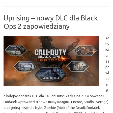
Uprising – nowy DLC dla Black
Ops 2 zapowiedziany
Ac
tiv
isi
on
za
po
wi
ed
zi
ał
o kolejny dodatek DLC dla Call of Duty: Black Ops 2. Co nowego?
Dodatek wprowadzi 4 nowe mapy (Magma, Encore, Studio i Vertigo)
oraz jedną misję dla trybu Zombie (Mob of the Dead). Dodatek