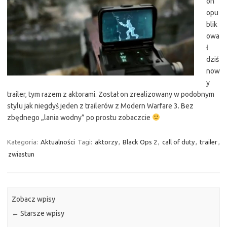
on
opu
blik
owa
ł
dziś
now
y
trailer, tym razem z aktorami. Został on zrealizowany w podobnym
stylu jak niegdyś jeden z trailerów z Modern Warfare 3. Bez
zbędnego „lania wodny” po prostu zobaczcie
Kategoria:
Aktualności
Tagi:
aktorzy
,
Black Ops 2
,
call of duty
,
trailer
,
zwiastun
Zobacz wpisy
←
Starsze wpisy