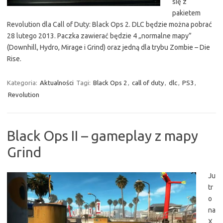
się z
pakietem
Revolution dla Call of Duty: Black Ops 2. DLC będzie można pobrać
28 lutego 2013. Paczka zawierać będzie 4 „normalne mapy”
(Downhill, Hydro, Mirage i Grind) oraz jedną dla trybu Zombie – Die
Rise.
Kategoria:
Aktualności
Tagi:
Black Ops 2
,
call of duty
,
dlc
,
PS3
,
Revolution
Black Ops II – gameplay z mapy
Grind
Ju
tr
o
na
X