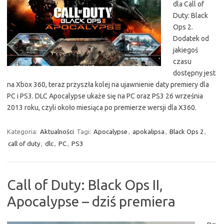
dla Call of
Duty: Black
Ops 2.
Dodatek od
jakiegoś
czasu
dostępny jest
na Xbox 360, teraz przyszła kolej na ujawnienie daty premiery dla
PC i PS3. DLC Apocalypse ukaże się na PC oraz PS3 26 września
2013 roku, czyli około miesiąca po premierze wersji dla X360.
Kategoria:
Aktualności
Tagi:
Apocalypse
,
apokalipsa
,
Black Ops 2
,
call of duty
,
dlc
,
PC
,
PS3
Call of Duty: Black Ops II,
Apocalypse – dziś premiera