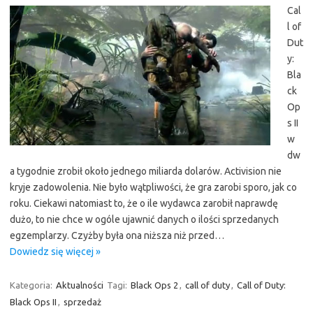
Cal
l of
Dut
y:
Bla
ck
Op
s II
w
dw
a tygodnie zrobił około jednego miliarda dolarów. Activision nie
kryje zadowolenia. Nie było wątpliwości, że gra zarobi sporo, jak co
roku. Ciekawi natomiast to, że o ile wydawca zarobił naprawdę
dużo, to nie chce w ogóle ujawnić danych o ilości sprzedanych
egzemplarzy. Czyżby była ona niższa niż przed…
Dowiedz się więcej »
Kategoria:
Aktualności
Tagi:
Black Ops 2
,
call of duty
,
Call of Duty:
Black Ops II
,
sprzedaż