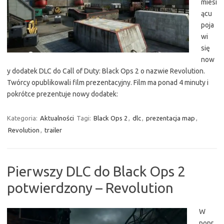
miesi
ącu
poja
wi
się
now
y dodatek DLC do Call of Duty: Black Ops 2 o nazwie Revolution.
Twórcy opublikowali film prezentacyjny. Film ma ponad 4 minuty i
pokrótce prezentuje nowy dodatek:
Kategoria:
Aktualności
Tagi:
Black Ops 2
,
dlc
,
prezentacja map
,
Revolution
,
trailer
Pierwszy DLC do Black Ops 2
potwierdzony – Revolution
W
popr