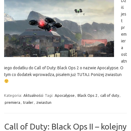
Dz
iś
jes
t
pr
em
ier
a
ost
atn
iego dodatku do Call of Duty: Black Ops 2 o nazwie Apocalypse. O
tym co dodatek wprowadza, pisałem już TUTAJ. Poniżej zwiastun
Kategoria:
Aktualności
Tagi:
Apocalypse
,
Black Ops 2
,
call of duty
,
premiera
,
trailer
,
zwiastun
Call of Duty: Black Ops II – kolejny