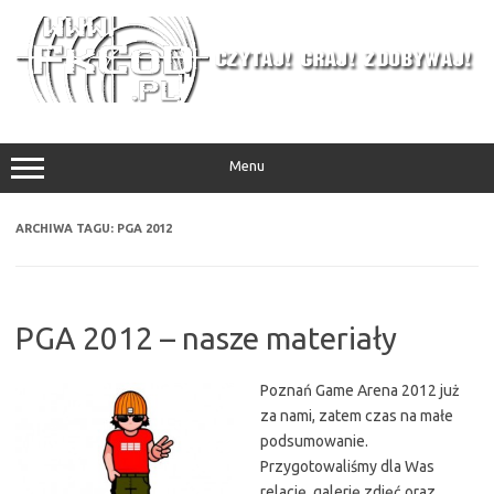
Przejdź
do
treści
Menu
ARCHIWA TAGU:
PGA 2012
PGA 2012 – nasze materiały
Poznań Game Arena 2012 już
za nami, zatem czas na małe
podsumowanie.
Przygotowaliśmy dla Was
relację, galerię zdjęć oraz