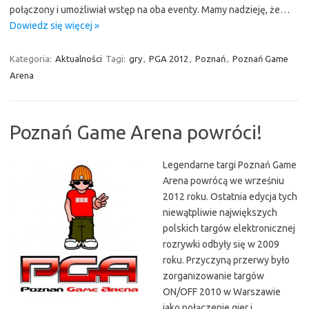
połączony i umożliwiał wstęp na oba eventy. Mamy nadzieję, że…
Dowiedz się więcej »
Kategoria:
Aktualności
Tagi:
gry
,
PGA 2012
,
Poznań
,
Poznań Game
Arena
Poznań Game Arena powróci!
Legendarne targi Poznań Game
Arena powrócą we wrześniu
2012 roku. Ostatnia edycja tych
niewątpliwie największych
polskich targów elektronicznej
rozrywki odbyły się w 2009
roku. Przyczyną przerwy było
zorganizowanie targów
ON/OFF 2010 w Warszawie
jako połączenie gier i