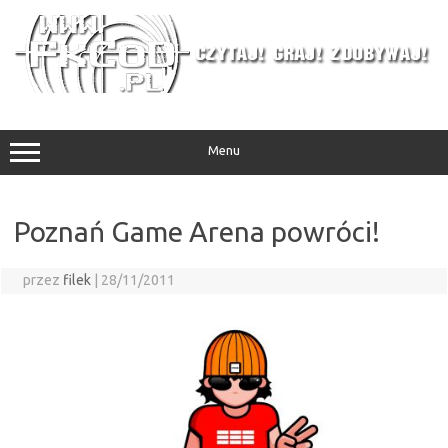
Przejdź
do
treści
Menu
Poznań Game Arena powróci!
przez
filek
|
28/11/2011