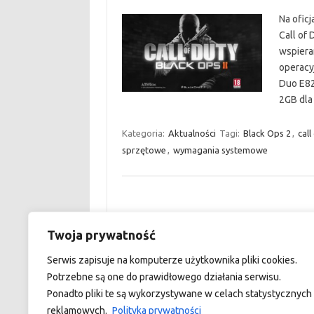
Na oficj
Call of
wspiera
operacy
Duo E82
2GB dl
Kategoria:
Aktualności
Tagi:
Black Ops 2
,
call
sprzętowe
,
wymagania systemowe
Twoja prywatność
custom footer text left
Serwis zapisuje na komputerze użytkownika pliki cookies.
Potrzebne są one do prawidłowego działania serwisu.
Ponadto pliki te są wykorzystywane w celach statystycznych 
reklamowych.
Polityka prywatności