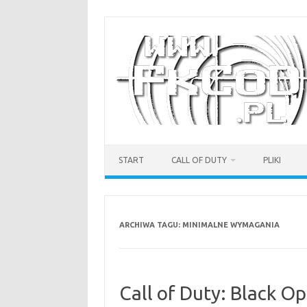
Przejdź
do
treści
START
CALL OF DUTY
PLIKI
ARCHIWA TAGU:
MINIMALNE WYMAGANIA
Call of Duty: Black O