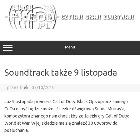
Przejdź
do
treści
Menu
Soundtrack także 9 listopada
przez
filek
|
05/10/2010
Już 9 listopada premiera Call of Duty: Black Ops oprócz samego
CoDa nabyć będzie można ścieżkę dźwiękową Seana Murray’a,
kompozytora znanego nam chociażby ze ścieżki gry Call of Duty:
World at War. W jej składzie ma się znaleźć 30 utworów do
posłuchania.