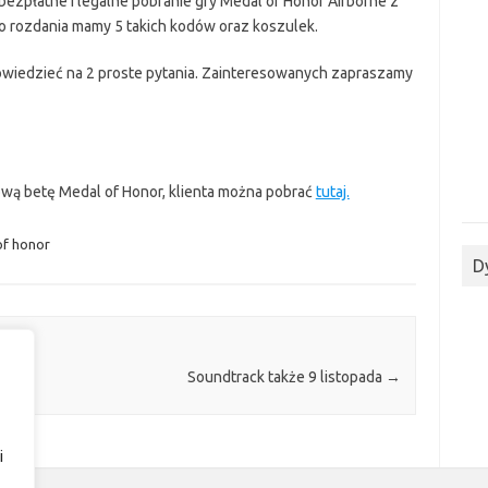
ezpłatne i legalne pobranie gry Medal of Honor Airborne z
o rozdania mamy 5 takich kodów oraz koszulek.
owiedzieć na 2 proste pytania. Zainteresowanych zapraszamy
ową betę Medal of Honor, klienta można pobrać
tutaj.
of honor
D
ich
Soundtrack także 9 listopada
→
i