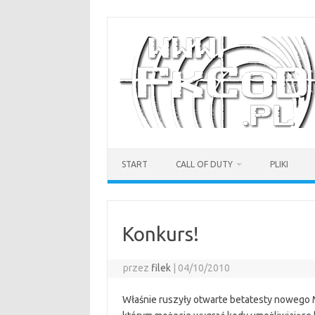
Przejdź
do
treści
START
CALL OF DUTY
PLIKI
Konkurs!
przez
filek
|
04/10/2010
Właśnie ruszyły otwarte betatesty nowego Me