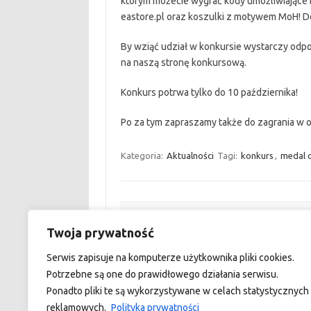
którym możecie wygrać kody umożliwiające b
eastore.pl oraz koszulki z motywem MoH! D
By wziąć udział w konkursie wystarczy odp
na naszą
stronę konkursową.
Konkurs potrwa tylko do 10 października!
Po za tym zapraszamy także do zagrania w 
Kategoria:
Aktualności
Tagi:
konkurs
,
medal 
Zobacz wpisy
Twoja prywatność
←
Lista trofeów oraz Zombie dla wszystk
Serwis zapisuje na komputerze użytkownika pliki cookies.
Potrzebne są one do prawidłowego działania serwisu.
Ponadto pliki te są wykorzystywane w celach statystycznych 
reklamowych.
Polityka prywatności