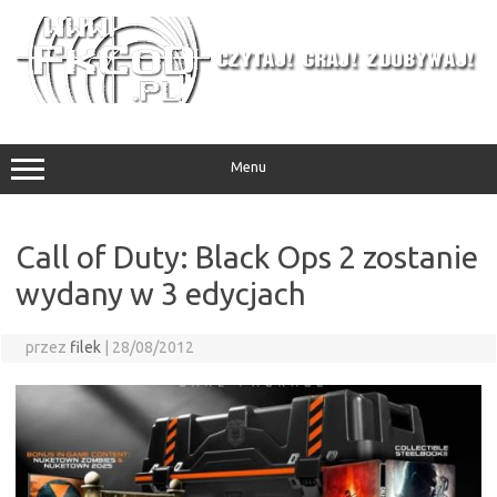
Przejdź
do
treści
Menu
Call of Duty: Black Ops 2 zostanie
wydany w 3 edycjach
przez
filek
|
28/08/2012