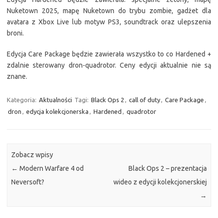
Nuketown 2025, mapę Nuketown do trybu zombie, gadżet dla
avatara z Xbox Live lub motyw PS3, soundtrack oraz ulepszenia
broni.
Edycja Care Package będzie zawierała wszystko to co Hardened +
zdalnie sterowany dron-quadrotor. Ceny edycji aktualnie nie są
znane.
Kategoria:
Aktualności
Tagi:
Black Ops 2
,
call of duty
,
Care Package
,
dron
,
edycja kolekcjonerska
,
Hardened
,
quadrotor
Zobacz wpisy
←
Modern Warfare 4 od
Black Ops 2 – prezentacja
Neversoft?
wideo z edycji kolekcjonerskiej
→