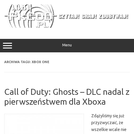
Przejdź
do
treści
Menu
ARCHIWA TAGU:
XBOX ONE
Call of Duty: Ghosts – DLC nadal z
pierwszeństwem dla Xboxa
Zdążyliśmy się już
przyzwyczaić, że
wszelkie wcale nie