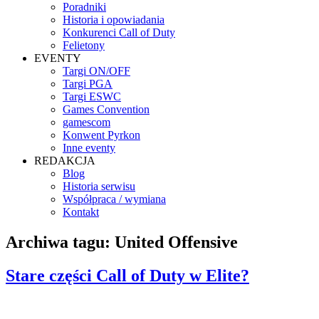
Poradniki
Historia i opowiadania
Konkurenci Call of Duty
Felietony
EVENTY
Targi ON/OFF
Targi PGA
Targi ESWC
Games Convention
gamescom
Konwent Pyrkon
Inne eventy
REDAKCJA
Blog
Historia serwisu
Współpraca / wymiana
Kontakt
Archiwa tagu:
United Offensive
Stare części Call of Duty w Elite?