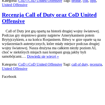
Kategoria:
CoD i CoD United Offensive
Tagi:
bronie
,
cod
,
opis
,
United Offensive
Recenzja Call of Duty oraz CoD United
Offensive
Call of Duty jest grą opartą na historii drugiej wojny światowej.
Podczas gry stopniowo gramy najpierw Amerykaninem potem
Brytyjczykiem, a na końcu Rosjaninem. Bitwy w grze oparte są na
wydarzeniach autentycznych, które miały miejsce podczas drugiej
wojny światowej. Nasza drużyna ma całkiem niezły poziom AI,
choć w niektórych misjach nasi kompani grają jakby byli
samobójcami.…
Dowiedz się więcej »
Kategoria:
CoD i CoD United Offensive
Tagi:
call of duty
,
recenzja
,
United Offensive
Facebook