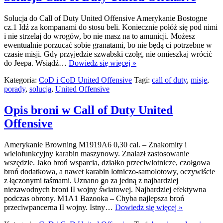
Solucja do Call of Duty United Offensive Amerykanie Bostogne
cz.1 Idź za kompanami do stosu beli. Koniecznie połóż się pod nimi
i nie strzelaj do wrogów, bo nie masz na to amunicji. Możesz
ewentualnie porzucać sobie granatami, bo nie będą ci potrzebne w
czasie misji. Gdy przyjedzie szwabski czołg, nie omieszkaj wrócić
do Jeepa. Wsiądź…
Dowiedz się więcej »
Kategoria:
CoD i CoD United Offensive
Tagi:
call of duty
,
misje
,
porady
,
solucja
,
United Offensive
Opis broni w Call of Duty United
Offensive
Amerykanie Browning M1919A6 0,30 cal. – Znakomity i
wielofunkcyjny karabin maszynowy. Znalazł zastosowanie
wszędzie. Jako broń wsparcia, działko przeciwlotnicze, czołgowa
broń dodatkowa, a nawet karabin lotniczo-samolotowy, oczywiście
z łączonymi taśmami. Uznano go za jedną z najbardziej
niezawodnych broni II wojny światowej. Najbardziej efektywna
podczas obrony. M1A1 Bazooka – Chyba najlepsza broń
przeciwpancerna II wojny. Istny…
Dowiedz się więcej »