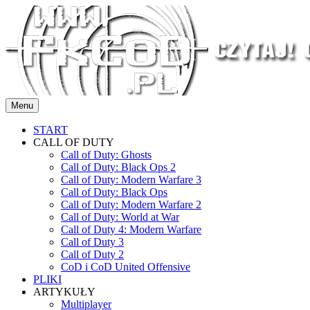
Przejdź
do
treści
Menu
START
CALL OF DUTY
Call of Duty: Ghosts
Call of Duty: Black Ops 2
Call of Duty: Modern Warfare 3
Call of Duty: Black Ops
Call of Duty: Modern Warfare 2
Call of Duty: World at War
Call of Duty 4: Modern Warfare
Call of Duty 3
Call of Duty 2
CoD i CoD United Offensive
PLIKI
ARTYKUŁY
Multiplayer