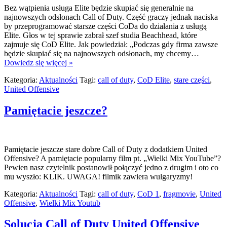
Bez wątpienia usługa Elite będzie skupiać się generalnie na
najnowszych odsłonach Call of Duty. Część graczy jednak naciska
by przeprogramować starsze części CoDa do działania z usługą
Elite. Głos w tej sprawie zabrał szef studia Beachhead, które
zajmuje się CoD Elite. Jak powiedział: „Podczas gdy firma zawsze
będzie skupiać się na najnowszych odsłonach, my chcemy…
Dowiedz się więcej »
Kategoria:
Aktualności
Tagi:
call of duty
,
CoD Elite
,
stare części
,
United Offensive
Pamiętacie jeszcze?
Pamiętacie jeszcze stare dobre Call of Duty z dodatkiem United
Offensive? A pamiętacie popularny film pt. „Wielki Mix YouTube”?
Pewien nasz czytelnik postanowił połączyć jedno z drugim i oto co
mu wyszło: KLIK. UWAGA! filmik zawiera wulgaryzmy!
Kategoria:
Aktualności
Tagi:
call of duty
,
CoD 1
,
fragmovie
,
United
Offensive
,
Wielki Mix Youtub
Solucja Call of Duty United Offensive