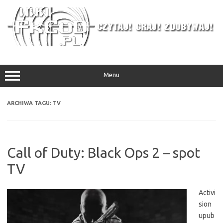
Przejdź
do
treści
Menu
ARCHIWA TAGU:
TV
Call of Duty: Black Ops 2 – spot
TV
Activi
sion
upub