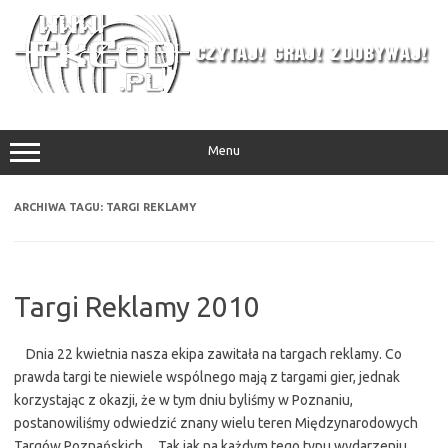
Przejdź
do
treści
Menu
ARCHIWA TAGU:
TARGI REKLAMY
Targi Reklamy 2010
Dnia 22 kwietnia nasza ekipa zawitała na targach reklamy. Co
prawda targi te niewiele wspólnego mają z targami gier, jednak
korzystając z okazji, że w tym dniu byliśmy w Poznaniu,
postanowiliśmy odwiedzić znany wielu teren Międzynarodowych
Targów Poznańskich. Tak jak na każdym tego typu wydarzeniu,