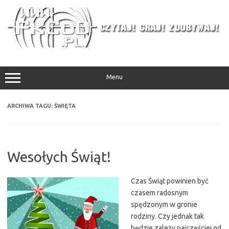
Przejdź
do
treści
Menu
ARCHIWA TAGU:
ŚWIĘTA
Wesołych Świąt!
Czas Świąt powinien być
czasem radosnym
spędzonym w gronie
rodziny. Czy jednak tak
będzie zależy najczęściej od