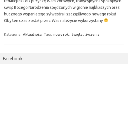
redakcji FkCoD.pl życzę Wam zdrowych, tradycyjnych i spokojnych
świąt Bożego Narodzenia spędzonych w gronie najbliższych oraz
hucznego wspaniałego sylwestra i szczęśliwego nowego roku!
Oby ten czas został przez Was należycie wykorzystany
Kategoria:
Aktualności
Tagi:
nowy rok
,
święta
,
życzenia
Facebook