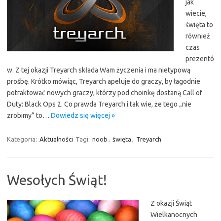
jak
wiecie,
święta to
również
czas
prezentó
w. Z tej okazji Treyarch składa Wam życzenia i ma nietypową
prośbę. Krótko mówiąc, Treyarch apeluje do graczy, by łagodnie
potraktować nowych graczy, którzy pod choinkę dostaną Call of
Duty: Black Ops 2. Co prawda Treyarch i tak wie, że tego „nie
zrobimy” to…
Dowiedz się więcej »
Kategoria:
Aktualności
Tagi:
noob
,
święta
,
Treyarch
Wesołych Świąt!
Z okazji Świąt
Wielkanocnych