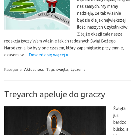
nas samych. My mamy
nadzieję, że tak właśnie
będzie dla jak największej
ilości naszych Czytelników.
Z tejże okazji cała nasza
redakcja życzy Wam właśnie takich radosnych Świąt Bożego
Narodzenia, by były one czasem, który zapamiętacie przyjemnie,
czasem, w…
Dowiedz się więcej »
Kategoria:
Aktualności
Tagi:
święta
,
życzenia
Treyarch apeluje do graczy
Święta
już
bardzo
blisko, a