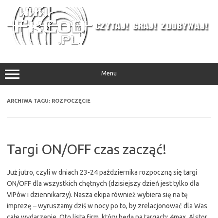
Przejdź
do
treści
Menu
ARCHIWA TAGU:
ROZPOCZĘCIE
Targi ON/OFF czas zacząć!
Już jutro, czyli w dniach 23-24 października rozpoczną się targi
ON/OFF dla wszystkich chętnych (dzisiejszy dzień jest tylko dla
VIPów i dziennikarzy). Nasza ekipa również wybiera się na tę
imprezę – wyruszamy dziś w nocy po to, by zrelacjonować dla Was
całe wydarzenie. Oto lista firm, który będą na targach: 4max, Alstor,