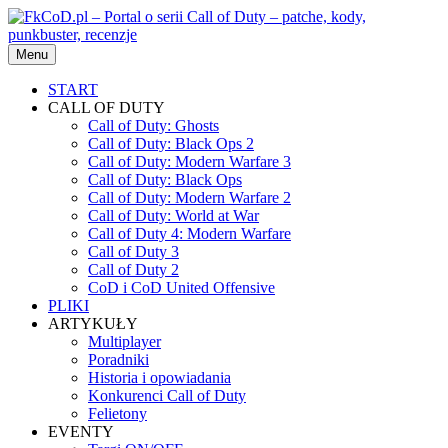
Przejdź
do
treści
Menu
START
CALL OF DUTY
Call of Duty: Ghosts
Call of Duty: Black Ops 2
Call of Duty: Modern Warfare 3
Call of Duty: Black Ops
Call of Duty: Modern Warfare 2
Call of Duty: World at War
Call of Duty 4: Modern Warfare
Call of Duty 3
Call of Duty 2
CoD i CoD United Offensive
PLIKI
ARTYKUŁY
Multiplayer
Poradniki
Historia i opowiadania
Konkurenci Call of Duty
Felietony
EVENTY