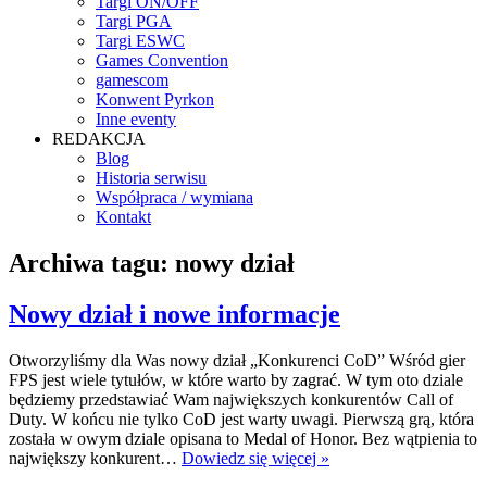
Targi ON/OFF
Targi PGA
Targi ESWC
Games Convention
gamescom
Konwent Pyrkon
Inne eventy
REDAKCJA
Blog
Historia serwisu
Współpraca / wymiana
Kontakt
Archiwa tagu:
nowy dział
Nowy dział i nowe informacje
Otworzyliśmy dla Was nowy dział „Konkurenci CoD” Wśród gier
FPS jest wiele tytułów, w które warto by zagrać. W tym oto dziale
będziemy przedstawiać Wam największych konkurentów Call of
Duty. W końcu nie tylko CoD jest warty uwagi. Pierwszą grą, która
została w owym dziale opisana to Medal of Honor. Bez wątpienia to
największy konkurent…
Dowiedz się więcej »