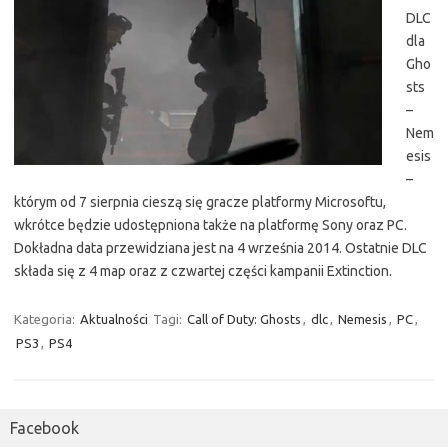
DLC
dla
Gho
sts
–
Nem
esis
–
którym od 7 sierpnia cieszą się gracze platformy Microsoftu,
wkrótce będzie udostępniona także na platformę Sony oraz PC.
Dokładna data przewidziana jest na 4 września 2014. Ostatnie DLC
składa się z 4 map oraz z czwartej części kampanii Extinction.
Kategoria:
Aktualności
Tagi:
Call of Duty: Ghosts
,
dlc
,
Nemesis
,
PC
,
PS3
,
PS4
Facebook