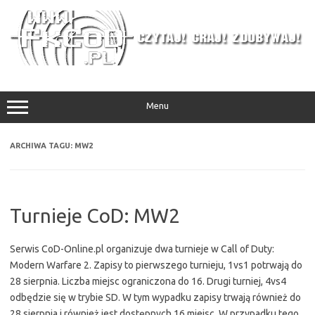
Przejdź
do
treści
Menu
ARCHIWA TAGU:
MW2
Turnieje CoD: MW2
Serwis CoD-Online.pl organizuje dwa turnieje w Call of Duty:
Modern Warfare 2. Zapisy to pierwszego turnieju, 1vs1 potrwają do
28 sierpnia. Liczba miejsc ograniczona do 16. Drugi turniej, 4vs4
odbędzie się w trybie SD. W tym wypadku zapisy trwają również do
28 sierpnia i również jest dostępnych 16 miejsc. W przypadku tego