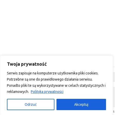
Twoja prywatność
Serwis zapisuje na komputerze użytkownika pliki cookies.
Dyskusja
Potrzebne są one do prawidłowego działania serwisu.
Ponadto pliki te są wykorzystywane w celach statystycznych i
reklamowych.
Polityka prywatności
custom footer text left
custom footer text right
Odrzuć
Akceptuj
Iconic One
Theme | Powered by
Wordpress