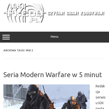
Przejdź
do
treści
Menu
ARCHIWA TAGU:
MW 2
Seria Modern Warfare w 5 minut
Redak
cja
serwis
u IGN
posta