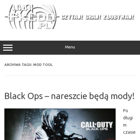
Przejdź
do
treści
Menu
ARCHIWA TAGU:
MOD TOOL
Black Ops – nareszcie będą mody!
Po
długi
m
czasie
,