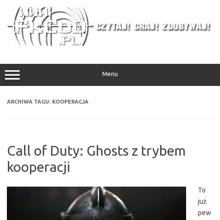
Przejdź
do
treści
Menu
ARCHIWA TAGU:
KOOPERACJA
Call of Duty: Ghosts z trybem
kooperacji
To
już
pew