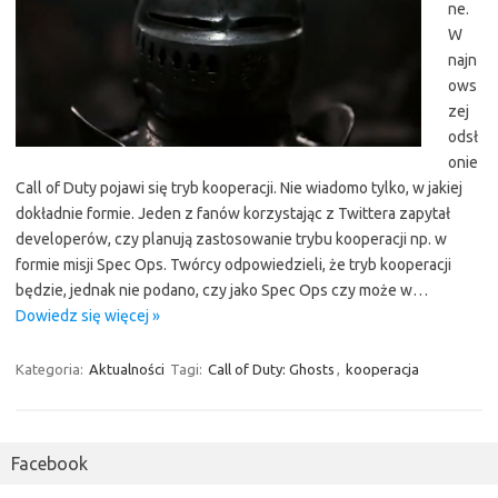
ne.
W
najn
ows
zej
odsł
onie
Call of Duty pojawi się tryb kooperacji. Nie wiadomo tylko, w jakiej
dokładnie formie. Jeden z fanów korzystając z Twittera zapytał
developerów, czy planują zastosowanie trybu kooperacji np. w
formie misji Spec Ops. Twórcy odpowiedzieli, że tryb kooperacji
będzie, jednak nie podano, czy jako Spec Ops czy może w…
Dowiedz się więcej »
Kategoria:
Aktualności
Tagi:
Call of Duty: Ghosts
,
kooperacja
Facebook