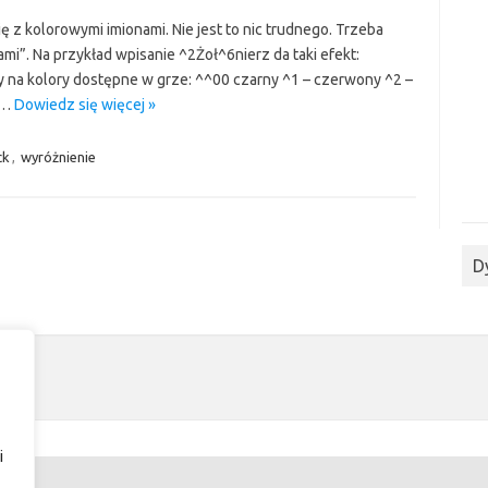
 z kolorowymi imionami. Nie jest to nic trudnego. Trzeba
mi”. Na przykład wpisanie ^2Żoł^6nierz da taki efekt:
 na kolory dostępne w grze: ^^00 czarny ^1 – czerwony ^2 –
–…
Dowiedz się więcej »
ck
,
wyróżnienie
D
i