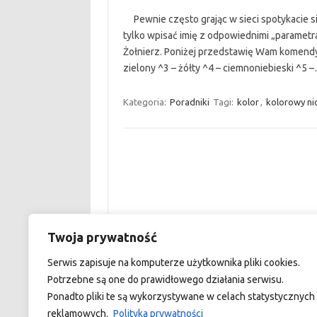
Pewnie często grając w sieci spotykacie się
tylko wpisać imię z odpowiednimi „parametra
Żołnierz. Poniżej przedstawię Wam komendy
zielony ^3 – żółty ^4 – ciemnoniebieski ^5 
Kategoria:
Poradniki
Tagi:
kolor
,
kolorowy ni
Twoja prywatność
custom footer text left
Serwis zapisuje na komputerze użytkownika pliki cookies.
Potrzebne są one do prawidłowego działania serwisu.
Ponadto pliki te są wykorzystywane w celach statystycznych 
reklamowych.
Polityka prywatności