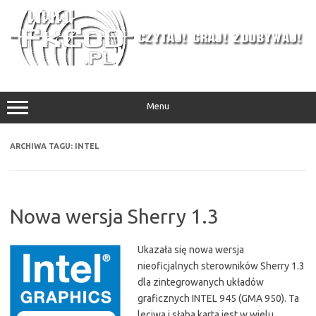
Przejdź
do
treści
Menu
ARCHIWA TAGU:
INTEL
Nowa wersja Sherry 1.3
Ukazała się nowa wersja
nieoficjalnych sterowników Sherry 1.3
dla zintegrowanych układów
graficznych INTEL 945 (GMA 950). Ta
leciwa i słaba karta jest w wielu