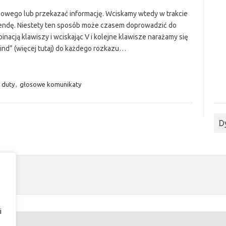
wego lub przekazać informację. Wciskamy wtedy w trakcie
mendę. Niestety ten sposób może czasem doprowadzić do
acją klawiszy i wciskając V i kolejne klawisze narażamy się
ind” (więcej tutaj) do każdego rozkazu…
f duty
,
głosowe komunikaty
D
i