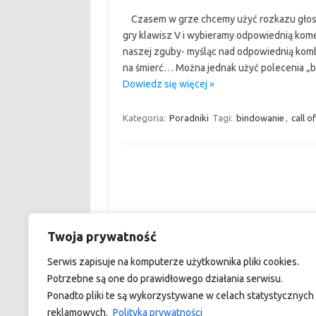
Czasem w grze chcemy użyć rozkazu głoso
gry klawisz V i wybieramy odpowiednią ko
naszej zguby- myśląc nad odpowiednią kombin
na śmierć… Można jednak użyć polecenia „b
Dowiedz się więcej »
Kategoria:
Poradniki
Tagi:
bindowanie
,
call o
Twoja prywatność
custom footer text left
Serwis zapisuje na komputerze użytkownika pliki cookies.
Potrzebne są one do prawidłowego działania serwisu.
Ponadto pliki te są wykorzystywane w celach statystycznych 
reklamowych.
Polityka prywatności