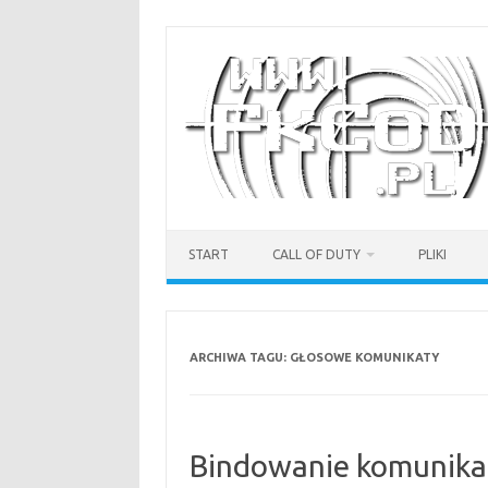
Przejdź
do
treści
START
CALL OF DUTY
PLIKI
ARCHIWA TAGU:
GŁOSOWE KOMUNIKATY
Bindowanie komunik