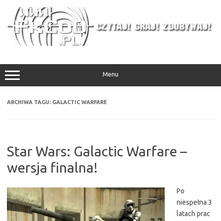
Przejdź
do
treści
Menu
ARCHIWA TAGU:
GALACTIC WARFARE
Star Wars: Galactic Warfare –
wersja finalna!
Po
niespełna 3
latach prac