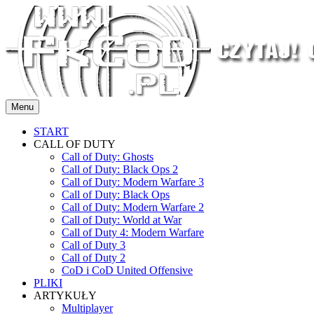
Przejdź
do
treści
Menu
START
CALL OF DUTY
Call of Duty: Ghosts
Call of Duty: Black Ops 2
Call of Duty: Modern Warfare 3
Call of Duty: Black Ops
Call of Duty: Modern Warfare 2
Call of Duty: World at War
Call of Duty 4: Modern Warfare
Call of Duty 3
Call of Duty 2
CoD i CoD United Offensive
PLIKI
ARTYKUŁY
Multiplayer