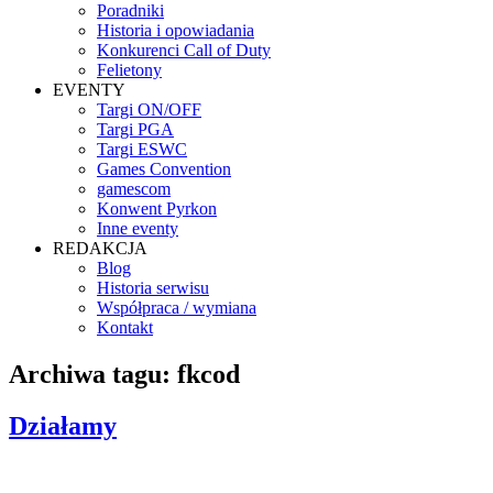
Poradniki
Historia i opowiadania
Konkurenci Call of Duty
Felietony
EVENTY
Targi ON/OFF
Targi PGA
Targi ESWC
Games Convention
gamescom
Konwent Pyrkon
Inne eventy
REDAKCJA
Blog
Historia serwisu
Współpraca / wymiana
Kontakt
Archiwa tagu:
fkcod
Działamy