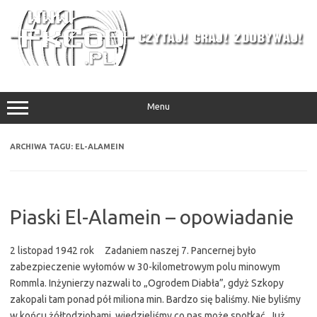
Przejdź
do
treści
Menu
ARCHIWA TAGU:
EL-ALAMEIN
Piaski El-Alamein – opowiadanie
2 listopad 1942 rok Zadaniem naszej 7. Pancernej było
zabezpieczenie wyłomów w 30-kilometrowym polu minowym
Rommla. Inżynierzy nazwali to „Ogrodem Diabła”, gdyż Szkopy
zakopali tam ponad pół miliona min. Bardzo się baliśmy. Nie byliśmy
w końcu żółtodziobami, wiedzieliśmy co nas może spotkać. Już