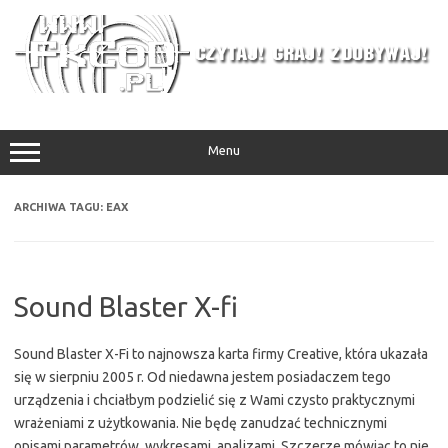
Przejdź
do
treści
Menu
ARCHIWA TAGU:
EAX
Sound Blaster X-fi
Sound Blaster X-Fi to najnowsza karta firmy Creative, która ukazała
się w sierpniu 2005 r. Od niedawna jestem posiadaczem tego
urządzenia i chciałbym podzielić się z Wami czysto praktycznymi
wrażeniami z użytkowania. Nie będę zanudzać technicznymi
opisami parametrów, wykresami, analizami. Szczerze mówiąc to nie