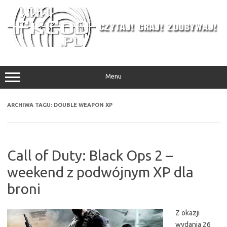
Przejdź
do
treści
Menu
ARCHIWA TAGU:
DOUBLE WEAPON XP
Call of Duty: Black Ops 2 –
weekend z podwójnym XP dla
broni
Z okazji
wydania 26