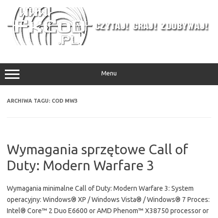
Przejdź
do
treści
Menu
ARCHIWA TAGU:
COD MW3
Wymagania sprzętowe Call of
Duty: Modern Warfare 3
Wymagania minimalne Call of Duty: Modern Warfare 3: System
operacyjny: Windows® XP / Windows Vista® / Windows® 7 Proces:
Intel® Core™ 2 Duo E6600 or AMD Phenom™ X38750 processor or