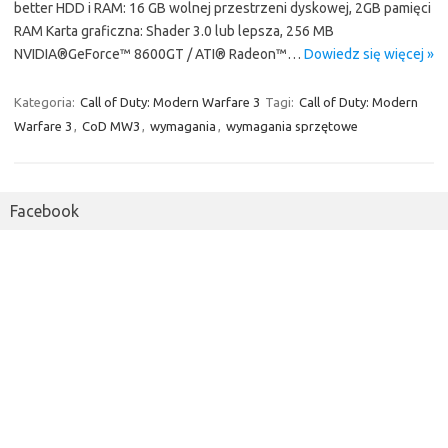
better HDD i RAM: 16 GB wolnej przestrzeni dyskowej, 2GB pamięci
RAM Karta graficzna: Shader 3.0 lub lepsza, 256 MB
NVIDIA®GeForce™ 8600GT / ATI® Radeon™…
Dowiedz się więcej »
Kategoria:
Call of Duty: Modern Warfare 3
Tagi:
Call of Duty: Modern
Warfare 3
,
CoD MW3
,
wymagania
,
wymagania sprzętowe
Facebook