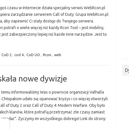
egoś czasu w Internecie działa specjalny serwis WebRcon.pl
spiera zarządzanie serwerem Call of Duty: Grupa WebRcon.pl
a, aby zapewnić Ci stały dostęp do Twojego serwera.
potrafi o wiele więcej niż każdy Rcon Tool – jest mobilny,
jest zabezpieczony lepiej niż każde inne narzędzie. Jest to
,
CoD 2
,
cod 4
,
CoD UO
,
Rcon
,
web
D
skała nowe dywizje
ni temu informowaliśmy Was o powrocie organizacji Valhalla
. Chłopakom udało się opanować kryzys i co więcej otworzyli
all of Duty 2 oraz Call of Duty 4: Modern Warfare. Oby było
akich klanów, które potrafią przetrzymać złe czasy zamiast
 „upadać”. Życzymy im wszystkiego dobrego! Link do strony: