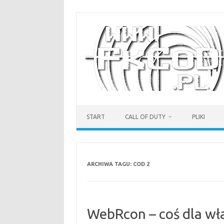
Przejdź
do
treści
START
CALL OF DUTY
PLIKI
ARCHIWA TAGU:
COD 2
WebRcon – coś dla wł