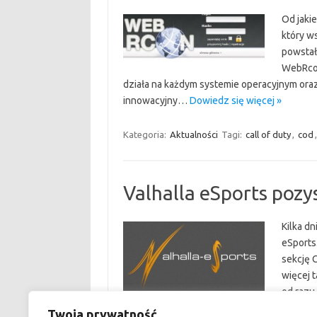
Od jaki
który w
powstał
WebRcon 
działa na każdym systemie operacyjnym oraz 
innowacyjny…
Dowiedz się więcej »
Kategoria:
Aktualności
Tagi:
call of duty
,
cod
Valhalla eSports pozy
Kilka d
eSports
sekcję C
więcej t
od razu
KLIK.
Twoja prywatność