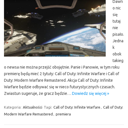
Dawn
o nic
się
tutaj
nie
pisało.
Jedna
k
obok
takieg
o newsa nie można przejść obojętnie. Panie i Panowie, w tym roku
premierę będą mieć 2 tytuły: Call of Duty: Infinite Warfare i Call of
Duty: Modern Warfare Remastered. Akcja Call of Duty: Infinite
Warfare będzie odbywać się w nieco futurystycznych czasach.
Zwiastun sugeruje, że gracz będzie…
Dowiedz się więcej »
Kategoria:
Aktualności
Tagi:
Call of Duty: Infinite Warfare
,
Call of Duty:
Modern Warfare Remastered
,
premiera