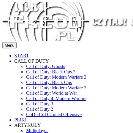
Przejdź
do
treści
Menu
START
CALL OF DUTY
Call of Duty: Ghosts
Call of Duty: Black Ops 2
Call of Duty: Modern Warfare 3
Call of Duty: Black Ops
Call of Duty: Modern Warfare 2
Call of Duty: World at War
Call of Duty 4: Modern Warfare
Call of Duty 3
Call of Duty 2
CoD i CoD United Offensive
PLIKI
ARTYKUŁY
Multiplayer