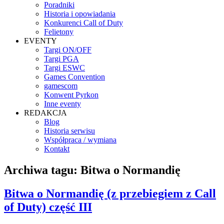
Poradniki
Historia i opowiadania
Konkurenci Call of Duty
Felietony
EVENTY
Targi ON/OFF
Targi PGA
Targi ESWC
Games Convention
gamescom
Konwent Pyrkon
Inne eventy
REDAKCJA
Blog
Historia serwisu
Współpraca / wymiana
Kontakt
Archiwa tagu:
Bitwa o Normandię
Bitwa o Normandię (z przebiegiem z Call
of Duty) część III