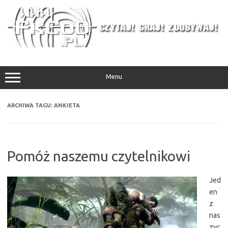
Przejdź
do
treści
Menu
ARCHIWA TAGU:
ANKIETA
Pomóż naszemu czytelnikowi
Jed
en
z
nas
zyc