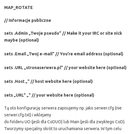
MAP_ROTATE
// Informacje publiczne
sets .Admin „Twoje pseudo” // Make it your IRC or site nick
maybe (optional)
sets .Email „Twoj e-mail” // You’re email address (optional)
sets .URL „stronaserwera.pl” // your website here (optional)
sets .Host „” // host website here (optional)
sets „URL” „” // your website here (optional)
Tą oto konfigurację serwera zapisujemy np. jako serwer.cfg (nie
serwer.cfg.txt) i wklejamy
do folderu UO (jeśli dla CoDUO) lub Main (jeśli dla zwykłego CoD).
Tworzymy specjalny skrót to uruchamiania serwera. W tym celu