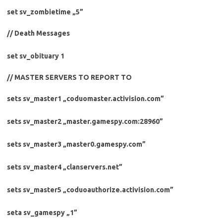
set sv_zombietime „5”
// Death Messages
set sv_obituary 1
// MASTER SERVERS TO REPORT TO
sets sv_master1 „coduomaster.activision.com”
sets sv_master2 „master.gamespy.com:28960”
sets sv_master3 „master0.gamespy.com”
sets sv_master4 „clanservers.net”
sets sv_master5 „coduoauthorize.activision.com”
seta sv_gamespy „1”