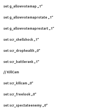
set g_allowvotemap „1”
set g_allowvotemaprotate „1”
set g_allowvotemaprestart „1”
set scr_shellshock „1”
set scr_drophealth „0”
set scr_battlerank „1”
// KillCam
set scr_killcam „0”
set scr_freelook „0”
set scr_spectateenemy „0”