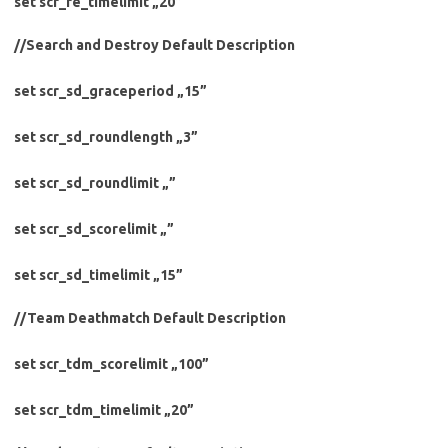
set scr_re_timelimit „20”
//Search and Destroy Default Description
set scr_sd_graceperiod „15”
set scr_sd_roundlength „3”
set scr_sd_roundlimit „”
set scr_sd_scorelimit „”
set scr_sd_timelimit „15”
//Team Deathmatch Default Description
set scr_tdm_scorelimit „100”
set scr_tdm_timelimit „20”