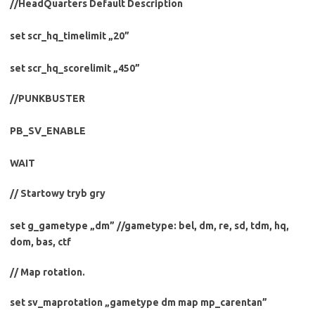
//HeadQuarters Default Description
set scr_hq_timelimit „20”
set scr_hq_scorelimit „450”
//PUNKBUSTER
PB_SV_ENABLE
WAIT
// Startowy tryb gry
set g_gametype „dm” //gametype: bel, dm, re, sd, tdm, hq,
dom, bas, ctf
// Map rotation.
set sv_maprotation „gametype dm map mp_carentan”