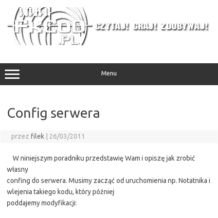
Przejdź
do
treści
Menu
Config serwera
przez
filek
|
26/03/2011
W niniejszym poradniku przedstawię Wam i opiszę jak zrobić
własny
confing do serwera. Musimy zacząć od uruchomienia np. Notatnika i
wlejenia takiego kodu, który później
poddajemy modyfikacji: