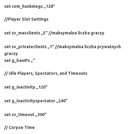
set com_hunkmegs „128”
//Player Slot Settings
set sv_maxclients „5” //maksymalna liczba graczy
set sv_privateclients „1” //maksymalna liczba prywatnych
graczy
set g_banIPs „”
// Idle Players, Spectators, and Timeouts
set g_inactivity „120”
set g_inactivityspectator „240”
set sv_timeout „300”
// Corpse Time