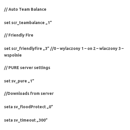
// Auto Team Balance
set scr_teambalance „1”
// Friendly Fire
set scr_friendlyfire „3” //0 – wylaczony 1 – on 2 – wlaczony 3 –
wspolnie
// PURE server settings
set sv_pure „1”
//Downloads from server
seta sv_floodProtect „0”
seta sv_timeout „300”