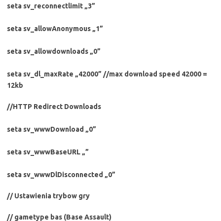
seta sv_reconnectlimit „3”
seta sv_allowAnonymous „1”
seta sv_allowdownloads „0”
seta sv_dl_maxRate „42000” //max download speed 42000 =
12kb
//HTTP Redirect Downloads
seta sv_wwwDownload „0”
seta sv_wwwBaseURL „”
seta sv_wwwDlDisconnected „0”
// Ustawienia trybow gry
// gametype bas (Base Assault)