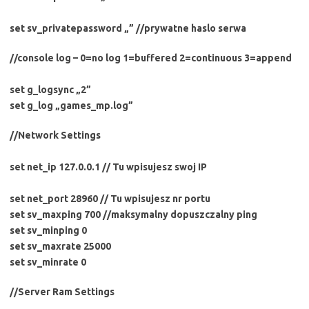
set sv_privatepassword „” //prywatne haslo serwa
//console log – 0=no log 1=buffered 2=continuous 3=append
set g_logsync „2”
set g_log „games_mp.log”
//Network Settings
set net_ip 127.0.0.1 // Tu wpisujesz swoj IP
set net_port 28960 // Tu wpisujesz nr portu
set sv_maxping 700 //maksymalny dopuszczalny ping
set sv_minping 0
set sv_maxrate 25000
set sv_minrate 0
//Server Ram Settings