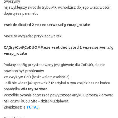
tworzymy
najzwyklejszy skrót do trybu MP, wchodzisz do jego właściwości i
dopisujesz parametr:
+set dedicated 2 +exec serwer.cfg +map_rotate
Może to wyglądać przykładowo tak:
C:\Gry\Cod\CoDUOMP.exe +set dedicated 2 +exec serwer.cfg
+map_rotate
Podany config przystosowany jest głównie dla CoDUO, ale nie
powinno być problemów
ze zwykłym CoD (testowalem osobiście).
Jeśli nie wiesz jak sprawdzić IP artykuł o tym znajdziesz na końcu
poradnika
Własny serwer.
Wszelkie pytania dotyczące powyższego artykułu proszę kierować
na Forum FkCoD Site – dział Multiplayer.
Znajdziesz je
TUTAJ.