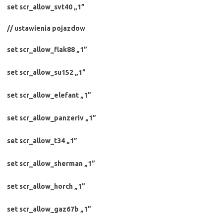
set scr_allow_svt40 „1”
// ustawienia pojazdow
set scr_allow_flak88 „1”
set scr_allow_su152 „1”
set scr_allow_elefant „1”
set scr_allow_panzeriv „1”
set scr_allow_t34 „1”
set scr_allow_sherman „1”
set scr_allow_horch „1”
set scr_allow_gaz67b „1”