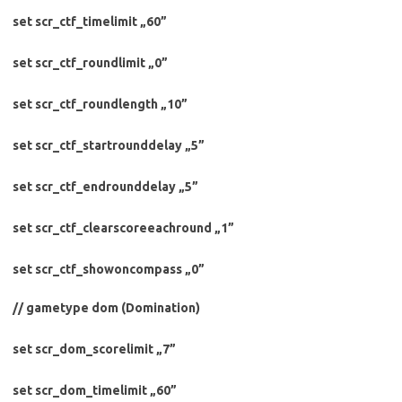
set scr_ctf_timelimit „60”
set scr_ctf_roundlimit „0”
set scr_ctf_roundlength „10”
set scr_ctf_startrounddelay „5”
set scr_ctf_endrounddelay „5”
set scr_ctf_clearscoreeachround „1”
set scr_ctf_showoncompass „0”
// gametype dom (Domination)
set scr_dom_scorelimit „7”
set scr_dom_timelimit „60”