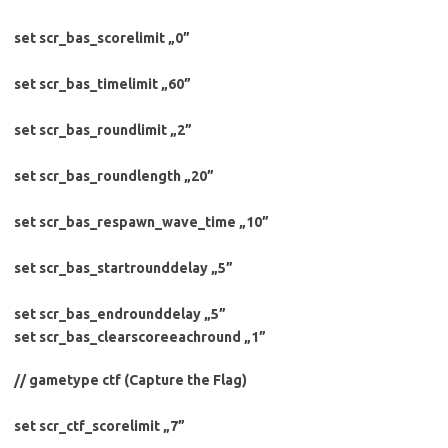
set scr_bas_scorelimit „0”
set scr_bas_timelimit „60”
set scr_bas_roundlimit „2”
set scr_bas_roundlength „20”
set scr_bas_respawn_wave_time „10”
set scr_bas_startrounddelay „5”
set scr_bas_endrounddelay „5”
set scr_bas_clearscoreeachround „1”
// gametype ctf (Capture the Flag)
set scr_ctf_scorelimit „7”