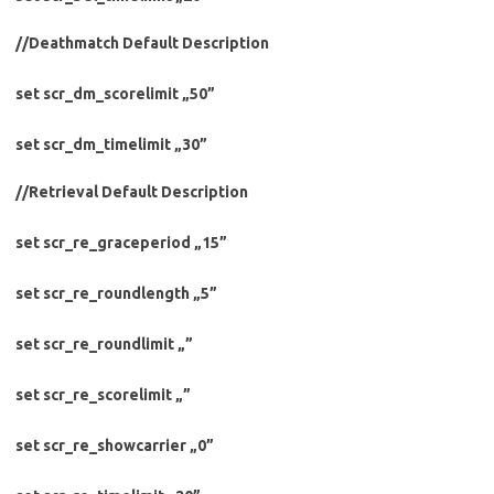
//Deathmatch Default Description
set scr_dm_scorelimit „50”
set scr_dm_timelimit „30”
//Retrieval Default Description
set scr_re_graceperiod „15”
set scr_re_roundlength „5”
set scr_re_roundlimit „”
set scr_re_scorelimit „”
set scr_re_showcarrier „0”