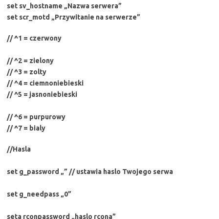
set sv_hostname „Nazwa serwera”
set scr_motd „Przywitanie na serwerze”
// ^1 = czerwony
// ^2 = zielony
// ^3 = zolty
// ^4 = ciemnoniebieski
// ^5 = jasnoniebieski
// ^6 = purpurowy
// ^7 = bialy
//Hasla
set g_password „” // ustawia haslo Twojego serwa
set g_needpass „0”
seta rconpassword „haslo rcona”