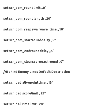
set scr_dom_roundlimit „0”
set scr_dom_roundlength „20”
set scr_dom_respawn_wave_time „10”
set scr_dom_startrounddelay „5”
set scr_dom_endrounddelay „5”
set scr_dom_clearscoreeachround „0”
//Behind Enemy Lines Default Description
set scr_bel_alivepointtime „15”
set scr_bel_scorelimit „75”
set scr_bel_timelimit „20”