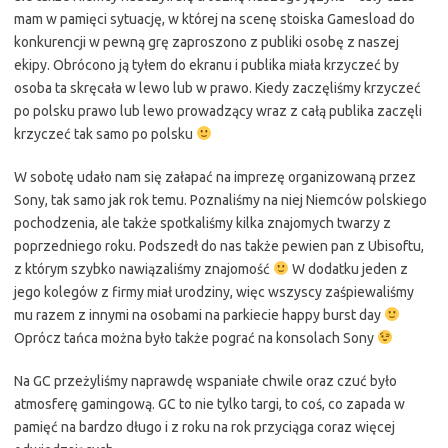
mam w pamięci sytuację, w której na scenę stoiska Gamesload do
konkurencji w pewną grę zaproszono z publiki osobę z naszej
ekipy. Obrócono ją tyłem do ekranu i publika miała krzyczeć by
osoba ta skręcała w lewo lub w prawo. Kiedy zaczęliśmy krzyczeć
po polsku prawo lub lewo prowadzący wraz z całą publika zaczęli
krzyczeć tak samo po polsku
W sobotę udało nam się załapać na imprezę organizowaną przez
Sony, tak samo jak rok temu. Poznaliśmy na niej Niemców polskiego
pochodzenia, ale także spotkaliśmy kilka znajomych twarzy z
poprzedniego roku. Podszedł do nas także pewien pan z Ubisoftu,
z którym szybko nawiązaliśmy znajomość
W dodatku jeden z
jego kolegów z firmy miał urodziny, więc wszyscy zaśpiewaliśmy
mu razem z innymi na osobami na parkiecie happy burst day
Oprócz tańca można było także pograć na konsolach Sony
Na GC przeżyliśmy naprawdę wspaniałe chwile oraz czuć było
atmosferę gamingową. GC to nie tylko targi, to coś, co zapada w
pamięć na bardzo długo i z roku na rok przyciąga coraz więcej