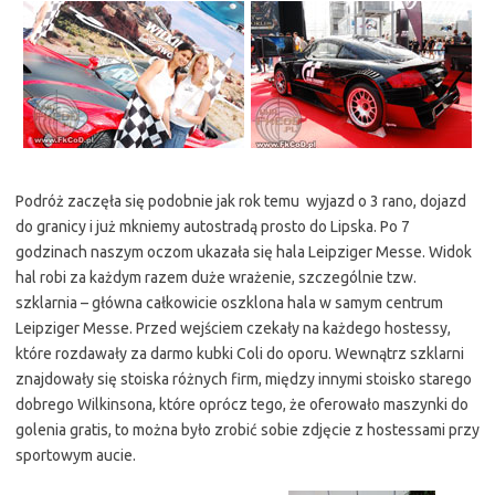
Podróż zaczęła się podobnie jak rok temu  wyjazd o 3 rano, dojazd
do granicy i już mkniemy autostradą prosto do Lipska. Po 7
godzinach naszym oczom ukazała się hala Leipziger Messe. Widok
hal robi za każdym razem duże wrażenie, szczególnie tzw.
szklarnia – główna całkowicie oszklona hala w samym centrum
Leipziger Messe. Przed wejściem czekały na każdego hostessy,
które rozdawały za darmo kubki Coli do oporu. Wewnątrz szklarni
znajdowały się stoiska różnych firm, między innymi stoisko starego
dobrego Wilkinsona, które oprócz tego, że oferowało maszynki do
golenia gratis, to można było zrobić sobie zdjęcie z hostessami przy
sportowym aucie.