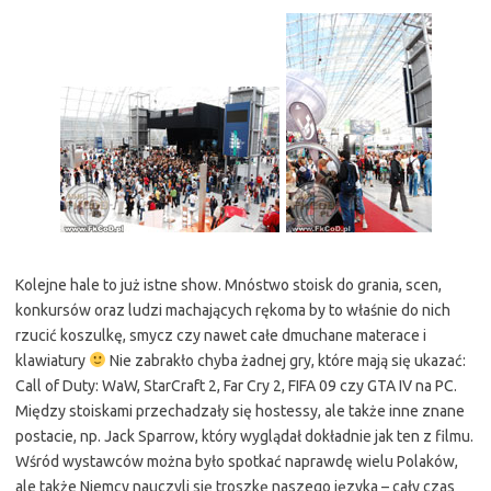
Kolejne hale to już istne show. Mnóstwo stoisk do grania, scen,
konkursów oraz ludzi machających rękoma by to właśnie do nich
rzucić koszulkę, smycz czy nawet całe dmuchane materace i
klawiatury
Nie zabrakło chyba żadnej gry, które mają się ukazać:
Call of Duty: WaW, StarCraft 2, Far Cry 2, FIFA 09 czy GTA IV na PC.
Między stoiskami przechadzały się hostessy, ale także inne znane
postacie, np. Jack Sparrow, który wyglądał dokładnie jak ten z filmu.
Wśród wystawców można było spotkać naprawdę wielu Polaków,
ale także Niemcy nauczyli się troszkę naszego języka – cały czas