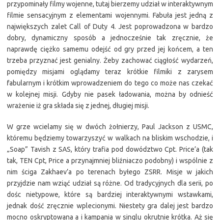
przypominały filmy wojenne, tutaj bierzemy udział w interaktywnym
filmie sensacyjnym z elementami wojennymi. Fabuła jest jedną z
największych zalet Call of Duty 4. Jest poprowadzona w bardzo
dobry, dynamiczny sposób a jednocześnie tak zręcznie, że
naprawdę ciężko samemu odejść od gry przed jej końcem, a ten
trzeba przyznać jest genialny. Żeby zachować ciągłość wydarzeń,
pomiędzy misjami oglądamy teraz krótkie filmiki z zarysem
fabularnym i krótkim wprowadzeniem do tego co może nas czekać
w kolejnej misji. Gdyby nie pasek ładowania, można by odnieść
wrażenie iż gra składa się z jednej, długiej misji.
W grze wcielamy się w dwóch żołnierzy, Paul Jackson z USMC,
któremu będziemy towarzyszyć w walkach na bliskim wschodzie, i
„Soap” Tavish z SAS, który trafia pod dowództwo Cpt. Price’a (tak
tak, TEN Cpt, Price a przynajmniej bliźniaczo podobny) i wspólnie z
nim ściga Zakhaev’a po terenach byłego ZSRR. Misje w jakich
przyjdzie nam wziąć udział są różne. Od tradycyjnych dla serii, po
dośc nietypowe, które są bardziej interaktywnymi wstawkami,
jednak dość zręcznie wplecionymi. Niestety gra dalej jest bardzo
mocno oskryptowana a i kampania w singlu okrutnie krótka. Aż się