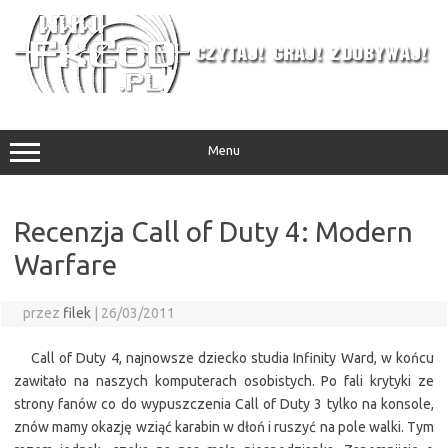
Przejdź
do
treści
Menu
Recenzja Call of Duty 4: Modern
Warfare
przez
filek
|
26/03/2011
Call of Duty 4, najnowsze dziecko studia Infinity Ward, w końcu
zawitało na naszych komputerach osobistych. Po fali krytyki ze
strony fanów co do wypuszczenia Call of Duty 3 tylko na konsole,
znów mamy okazję wziąć karabin w dłoń i ruszyć na pole walki. Tym