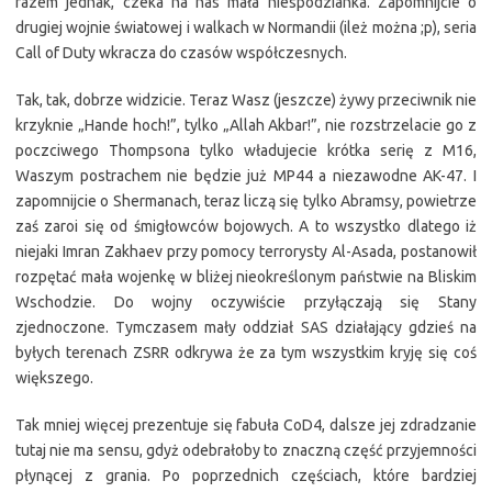
razem jednak, czeka na nas mała niespodzianka. Zapomnijcie o
drugiej wojnie światowej i walkach w Normandii (ileż można ;p), seria
Call of Duty wkracza do czasów współczesnych.
Tak, tak, dobrze widzicie. Teraz Wasz (jeszcze) żywy przeciwnik nie
krzyknie „Hande hoch!”, tylko „Allah Akbar!”, nie rozstrzelacie go z
poczciwego Thompsona tylko władujecie krótka serię z M16,
Waszym postrachem nie będzie już MP44 a niezawodne AK-47. I
zapomnijcie o Shermanach, teraz liczą się tylko Abramsy, powietrze
zaś zaroi się od śmigłowców bojowych. A to wszystko dlatego iż
niejaki Imran Zakhaev przy pomocy terrorysty Al-Asada, postanowił
rozpętać mała wojenkę w bliżej nieokreślonym państwie na Bliskim
Wschodzie. Do wojny oczywiście przyłączają się Stany
zjednoczone. Tymczasem mały oddział SAS działający gdzieś na
byłych terenach ZSRR odkrywa że za tym wszystkim kryję się coś
większego.
Tak mniej więcej prezentuje się fabuła CoD4, dalsze jej zdradzanie
tutaj nie ma sensu, gdyż odebrałoby to znaczną część przyjemności
płynącej z grania. Po poprzednich częściach, które bardziej