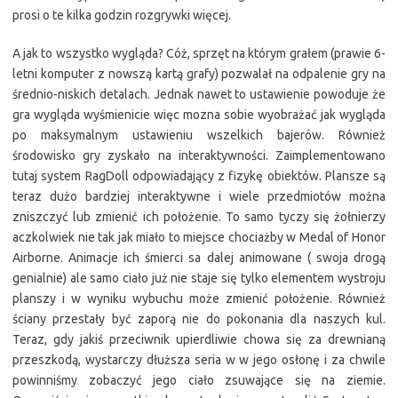
prosi o te kilka godzin rozgrywki więcej.
A jak to wszystko wygląda? Cóż, sprzęt na którym grałem (prawie 6-
letni komputer z nowszą kartą grafy) pozwalał na odpalenie gry na
średnio-niskich detalach. Jednak nawet to ustawienie powoduje że
gra wygląda wyśmienicie więc mozna sobie wyobrażać jak wygląda
po maksymalnym ustawieniu wszelkich bajerów. Również
środowisko gry zyskało na interaktywności. Zaimplementowano
tutaj system RagDoll odpowiadający z fizykę obiektów. Plansze są
teraz dużo bardziej interaktywne i wiele przedmiotów można
zniszczyć lub zmienić ich położenie. To samo tyczy się żołnierzy
aczkolwiek nie tak jak miało to miejsce chociażby w Medal of Honor
Airborne. Animacje ich śmierci sa dalej animowane ( swoja drogą
genialnie) ale samo ciało już nie staje się tylko elementem wystroju
planszy i w wyniku wybuchu może zmienić położenie. Również
ściany przestały być zaporą nie do pokonania dla naszych kul.
Teraz, gdy jakiś przeciwnik upierdliwie chowa się za drewnianą
przeszkodą, wystarczy dłuższa seria w w jego osłonę i za chwile
powinniśmy zobaczyć jego ciało zsuwające się na ziemie.