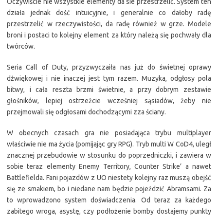
Oczywiście nie wszystkie elementy da sie przestrzelić. System ten
działa jednak dość intuicyjnie, i generalnie co dałoby radę
przestrzelić w rzeczywistości, da radę również w grze. Modele
broni i postaci to kolejny element za który należą się pochwały dla
twórców.
Seria Call of Duty, przyzwyczaiła nas już do świetnej oprawy
dźwiękowej i nie inaczej jest tym razem. Muzyka, odgłosy pola
bitwy, i cała reszta brzmi świetnie, a przy dobrym zestawie
głośników, lepiej ostrzeżcie wcześniej sąsiadów, żeby nie
przejmowali się odgłosami dochodzącymi zza ściany.
W obecnych czasach gra nie posiadająca trybu multiplayer
właściwie nie ma życia (pomijając gry RPG). Tryb multi W CoD4, uległ
znacznej przebudowie w stosunku do poprzedniczki, i zawiera w
sobie teraz elementy Enemy Territory, Counter Strike’ a nawet
Battlefielda. Fani pojazdów z UO niestety kolejny raz muszą obejść
się ze smakiem, bo i niedane nam będzie pojeździć Abramsami. Za
to wprowadzono system doświadczenia. Od teraz za każdego
zabitego wroga, asystę, czy podłożenie bomby dostajemy punkty