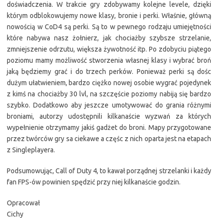
doświadczenia. W trakcie gry zdobywamy kolejne levele, dzięki
którym odblokowujemy nowe klasy, bronie i perki. Właśnie, główną
nowością w CoD4 są perki. Są to w pewnego rodzaju umiejętności
które nabywa nasz żołnierz, jak chociażby szybsze strzelanie,
zmniejszenie odrzutu, większa żywotność itp. Po zdobyciu piątego
poziomu mamy możliwość stworzenia własnej klasy i wybrać broń
jaką będziemy grać i do trzech perków. Ponieważ perki są dośc
dużym ułatwieniem, bardzo ciężko nowej osobie wygrać pojedynek
z kimś na chociażby 30 lvl, na szczęście poziomy nabiją się bardzo
szybko. Dodatkowo aby jeszcze umotywować do grania różnymi
broniami, autorzy udostępnili kilkanaście wyzwań za których
wypełnienie otrzymamy jakiś gadżet do broni. Mapy przygotowane
przez twórców gry sa ciekawe a częśc z nich oparta jest na etapach
z Singleplayera.
Podsumowując, Call of Duty 4, to kawał porządnej strzelanki i każdy
fan FPS-ów powinien spędzić przy niej kilkanaście godzin.
Opracował
Cichy